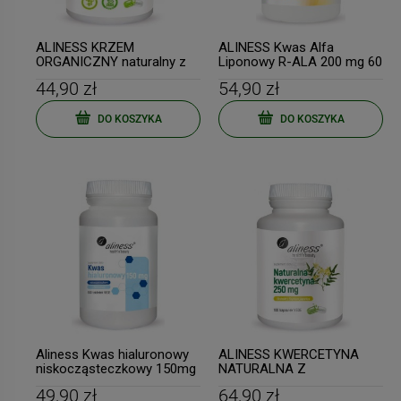
ALINESS KRZEM
ALINESS Kwas Alfa
ORGANICZNY naturalny z
Liponowy R-ALA 200 mg 60
BAMBUSA 100kapsułek
tabl
44,90 zł
54,90 zł
DO KOSZYKA
DO KOSZYKA
Aliness Kwas hialuronowy
ALINESS KWERCETYNA
niskocząsteczkowy 150mg
NATURALNA Z
100 tabl.
PEREŁKOWCA
49,90 zł
64,90 zł
JAPOŃSKIEGO 100 kaps.