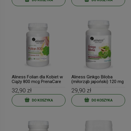
Aliness Folian dla Kobiet w
Aliness Ginkgo Biloba
Ciąży 800 mcg PrenaCare
(miłorząb japoński) 120 mg
60 tab VEGE
x 60 Vege tab
32,90 zł
29,90 zł
DO KOSZYKA
DO KOSZYKA