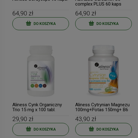
complex PLUS 60 kaps
Vege 1mg
64,90 zł
64,90 zł
DO KOSZYKA
DO KOSZYKA
-
9
%
-
13
DuoLife Medical Formula
Duolife MOJA KREW 750m
BorelissPro 60 kapsułek
My Blood PROMOCJA
Borelioza
129,77 zł
171,39 zł
Cena regularna:
142,60 zł
Cena regularna:
197,00 zł
Najniższa cena:
135,47 zł
Najniższa cena:
169,89 zł
Aliness Cynk Organiczny
Aliness Cytrynian Magnezu
Trio 15 mg x 100 tabl.
100mg+Potas 150mg+ B6
100kaps.
29,90 zł
43,90 zł
DO KOSZYKA
DO KOSZYKA
DO KOSZYKA
DO KOSZYKA