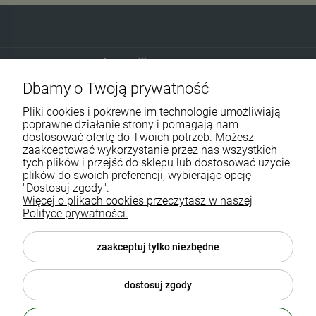
Eko-Familia GAJ Sp.Jawna
Dbamy o Twoją prywatność
Gdańska 60
90-616 Łódź
Pliki cookies i pokrewne im technologie umożliwiają
poprawne działanie strony i pomagają nam
dostosować ofertę do Twoich potrzeb. Możesz
790 727 174
zaakceptować wykorzystanie przez nas wszystkich
tych plików i przejść do sklepu lub dostosować użycie
sklep@eko-familia.pl
plików do swoich preferencji, wybierając opcję
"Dostosuj zgody".
Więcej o plikach cookies przeczytasz w naszej
Informacje o sklepie
Zasubskrybuj nasz newsletter
Polityce prywatności.
i otrzymaj
5
% rabatu na zakupy.
Suplementy diety
zaakceptuj tylko niezbędne
Twój email
Popularne kategorie
dostosuj zgody
Moje konto
ODBIERZ RABAT