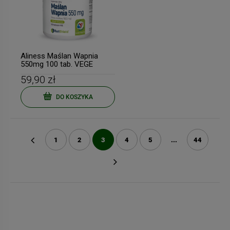
Aliness Maślan Wapnia
550mg 100 tab. VEGE
59,90 zł
DO KOSZYKA
1
2
3
4
5
...
44
«
»