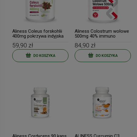
Aliness Coleus forskohlii
Aliness Colostrum wołowe
400mg pokrzywa indyjska
500mg 40% immuno
100 kapsułek
globulines 100 kaps.
59,90 zł
84,90 zł
DO KOSZYKA
DO KOSZYKA
Aliness Cordyceps 90 kaps.
ALINESS Curcumin C3