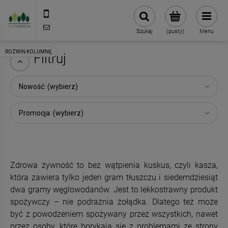
790 727 174
sklep@eko-familia.pl
Szukaj
(pusty)
Menu
Filtruj
Nowość: (wybierz)
Promocja: (wybierz)
Zdrowa żywność to bez wątpienia kuskus, czyli kasza,
która zawiera tylko jeden gram tłuszczu i siedemdziesiąt
dwa gramy węglowodanów. Jest to lekkostrawny produkt
spożywczy – nie podrażnia żołądka. Dlatego też może
być z powodzeniem spożywany przez wszystkich, nawet
przez osoby, które borykają się z problemami ze strony