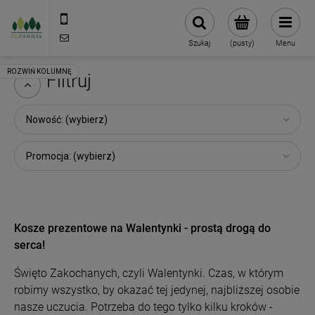
790 727 174
sklep@eko-familia.pl
Szukaj
(pusty)
Menu
Filtruj
Nowość: (wybierz)
Promocja: (wybierz)
Kosze prezentowe na Walentynki - prostą drogą do
serca!
Święto Zakochanych, czyli Walentynki. Czas, w którym
robimy wszystko, by okazać tej jedynej, najbliższej osobie
nasze uczucia. Potrzeba do tego tylko kilku kroków -