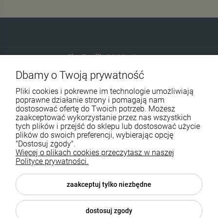
Eko-Familia GAJ Sp.Jawna
Dbamy o Twoją prywatność
Gdańska 60
90-616 Łódź
Pliki cookies i pokrewne im technologie umożliwiają
poprawne działanie strony i pomagają nam
dostosować ofertę do Twoich potrzeb. Możesz
790 727 174
zaakceptować wykorzystanie przez nas wszystkich
tych plików i przejść do sklepu lub dostosować użycie
sklep@eko-familia.pl
plików do swoich preferencji, wybierając opcję
"Dostosuj zgody".
Więcej o plikach cookies przeczytasz w naszej
Informacje o sklepie
Zasubskrybuj nasz newsletter
Polityce prywatności.
i otrzymaj
5
% rabatu na zakupy.
Suplementy diety
zaakceptuj tylko niezbędne
Twój email
Popularne kategorie
dostosuj zgody
Moje konto