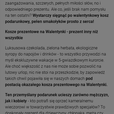
zaangażowania, szczerych, pełnych miłości słów, no i
odpowiedniego prezentu. Ale co, jeśli brak nam pomysłu
na ten ostatni?
Wystarczy sięgnąć po walentynkowy kosz
podarunkowy, pełen smakołyków prosto z serca!
Kosze prezentowe na Walentynki - prezent inny niż
wszystkie
Luksusowa czekolada, zielona herbata, ekologiczne
syropy do napojów i drinków - to wszystko przywodzi na
myśl ekskluzywne wakacje w 5-gwiazdkowym kurorcie.
Ale choć większość z nas nie może sobie pozwolić na
lutowy urlop, nic nie stoi na przeszkodzie, by zapowiedź
takich chwil pojawiła się w naszych domach
pod
postacią okazałego kosza prezentowego na Walentynki.
Ten przemyślany podarunek ucieszy zarówno mężczyzn,
jak i kobiety
- kto potrafi się oprzeć kameralnemu
wieczorowi w towarzystwie prawdziwych specjałów? To
doskonały prezent dla dziewczyny, chłopaka, męża czy