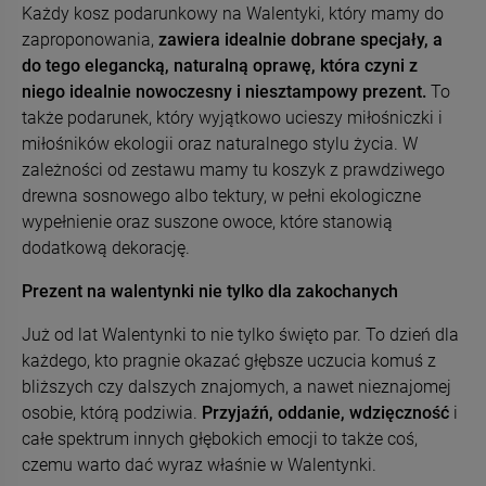
Każdy kosz podarunkowy na Walentyki, który mamy do
zaproponowania,
zawiera idealnie dobrane specjały, a
do tego elegancką, naturalną oprawę, która czyni z
niego idealnie nowoczesny i niesztampowy prezent.
To
także podarunek, który wyjątkowo ucieszy miłośniczki i
miłośników ekologii oraz naturalnego stylu życia. W
zależności od zestawu mamy tu koszyk z prawdziwego
drewna sosnowego albo tektury, w pełni ekologiczne
-
9
%
-
7
%
wypełnienie oraz suszone owoce, które stanowią
dodatkową dekorację.
DuoLife Medical Formula
DUOLIFE Naturalny
BorelissPro 60 kapsułek
Chlorofil w płynie 750ml
Borelioza
Prezent na walentynki nie tylko dla zakochanych
129,77 zł
139,90 zł
Cena regularna:
142,60 zł
Cena regularna:
149,90 zł
Już od lat Walentynki to nie tylko święto par. To dzień dla
Najniższa cena:
135,47 zł
Najniższa cena:
134,91 zł
każdego, kto pragnie okazać głębsze uczucia komuś z
bliższych czy dalszych znajomych, a nawet nieznajomej
osobie, którą podziwia.
Przyjaźń, oddanie, wdzięczność
i
DO KOSZYKA
DO KOSZYKA
całe spektrum innych głębokich emocji to także coś,
czemu warto dać wyraz właśnie w Walentynki.