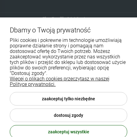
Eko-Familia GAJ Sp.Jawna
Dbamy o Twoją prywatność
Gdańska 60
90-616 Łódź
Pliki cookies i pokrewne im technologie umożliwiają
poprawne działanie strony i pomagają nam
dostosować ofertę do Twoich potrzeb. Możesz
790 727 174
zaakceptować wykorzystanie przez nas wszystkich
-
6
%
-
44
tych plików i przejść do sklepu lub dostosować użycie
sklep@eko-familia.pl
plików do swoich preferencji, wybierając opcję
DUOLIFE VITA C 750 ml
Glutation Max Sativa Life
"Dostosuj zgody".
WITAMINA C W PŁYNIE
60 kapsułek
Więcej o plikach cookies przeczytasz w naszej
Informacje o sklepie
Zasubskrybuj nasz newsletter
Polityce prywatności.
139,90 zł
49,99 zł
i otrzymaj
5
% rabatu na zakupy.
Suplementy diety
Cena regularna:
148,60 zł
Cena regularna:
89,90 zł
Najniższa cena:
133,74 zł
Najniższa cena:
89,90 zł
zaakceptuj tylko niezbędne
Twój email
Popularne kategorie
dostosuj zgody
Moje konto
powiadom o
DO KOSZYKA
dostępności
ODBIERZ RABAT
zaakceptuj wszystkie