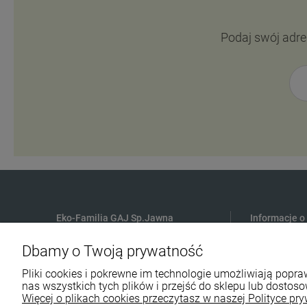
Podaj swój adre
Eko-Familia GAJ Sp.Jawna
Informacje o
Gdańska 60
Płatności
Dbamy o Twoją prywatność
90-616 Łódź
Czas i koszt
Pliki cookies i pokrewne im technologie umożliwiają pop
Polityka Pry
nas wszystkich tych plików i przejść do sklepu lub dostoso
790 727 174
Regulamin sk
Więcej o plikach cookies przeczytasz w naszej Polityce pry