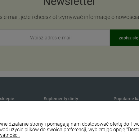
Newsletter
s e-mail, jeżeli chcesz otrzymywać informacje o nowości
zapisz się
 sklepie
Suplementy diety
Popularne ka
Produkty konopne CBD
Medycyna na
y dostawy
Suplementy na odporność
Maty do aku
rawne działanie strony i pomagają nam dostosować ofertę do T
watności
Naturalne witaminy i minerały
Sport i fitnes
wać użycie plików do swoich preferencji, wybierając opcję "Dost
lepu
Naturalne probiotyki
Naturalne ko
watności.