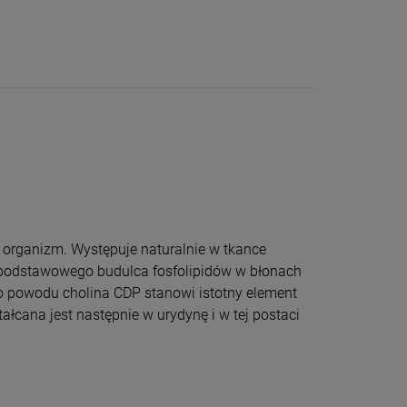
z organizm. Występuje naturalnie w tkance
li podstawowego budulca fosfolipidów w błonach
o powodu cholina CDP stanowi istotny element
łcana jest następnie w urydynę i w tej postaci