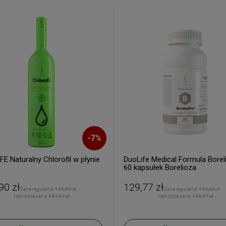
zakup.
ERZ RABAT 5%
-
7
%
tyka prywatności
E Naturalny Chlorofil w płynie
DuoLife Medical Formula Borel
60 kapsułek Borelioza
90 zł
129,77 zł
Cena regularna:
149,90 zł
Cena regularna:
142,60 zł
Najniższa cena:
134,91 zł
Najniższa cena:
135,47 zł