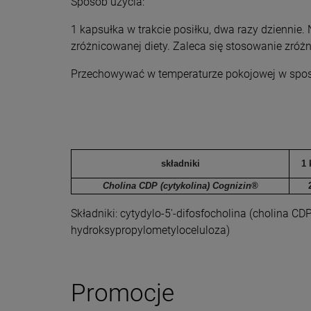
Sposób użycia:
1 kapsułka w trakcie posiłku, dwa razy dziennie.
zróżnicowanej diety. Zaleca się stosowanie zróżn
Przechowywać w temperaturze pokojowej w sposób
składniki
1 
Cholina CDP (cytykolina) Cognizin®
Składniki: cytydylo-5'-difosfocholina (cholina C
Dołącz d
hydroksypropylometyloceluloza)
Eko
Promocje
Zasubskryb
i otrzymaj
5