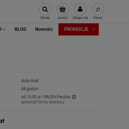
Szukaj
(pusty)
Zaloguj się
Waluty
D
BLOG
Nowości
PROMOCJE
.
duża ilość
48 godzin
od 13,00 zł
- ORLEN Paczka
sprawdź formy dostawy
Cena nie zawiera ewentualnych kosztów
płatności
zł