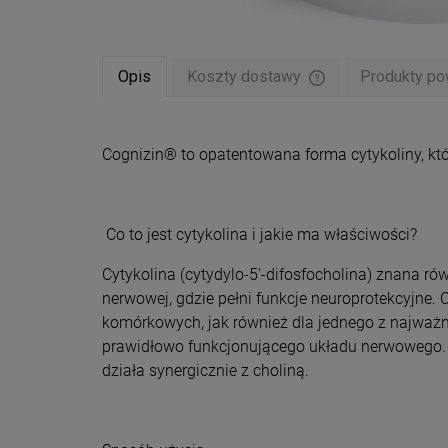
Opis
Koszty dostawy
Produkty po
Cena nie zawiera ew
płatności
Cognizin® to opatentowana forma cytykoliny, któ
Co to jest cytykolina i jakie ma właściwości?
Cytykolina (cytydylo-5'-difosfocholina) znana r
nerwowej, gdzie pełni funkcje neuroprotekcyjne.
komórkowych, jak również dla jednego z najważn
prawidłowo funkcjonującego układu nerwowego. Cyt
działa synergicznie z choliną.