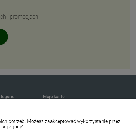
ach i promocjach
tegorie
Moje konto
turalna
Twoje zamówienia
presury
Ustawienia konta
woich potrzeb. Możesz zaakceptować wykorzystanie przez
s
Przechowalnia
osuj zgody".
smetyki