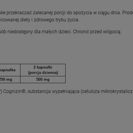
 Nie przekraczać zalecanej porcji do spożycia w ciągu dnia. Pr
icowanej diety i zdrowego trybu życia.
 niedostępny dla małych dzieci. Chronić przed wilgocią.
2 kapsułki
kapsułka
(porcja dzienna)
250 mg
500 mg
DP) Cognizin®, substancja wypełniająca (celuloza mikrokrystalicz
o newslettera
 Familia
uj nasz newsletter
% rabatu na pierwszy