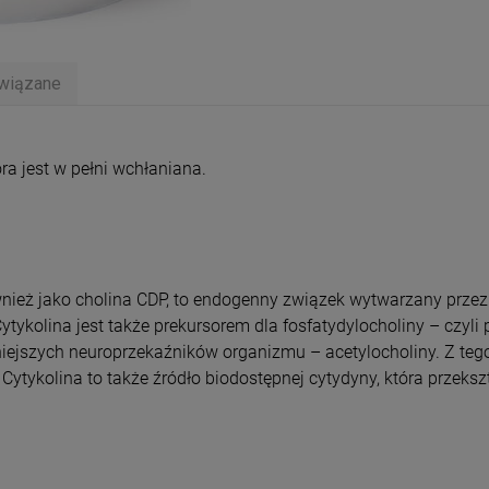
wiązane
entualnych kosztów
ra jest w pełni wchłaniana.
ównież jako cholina CDP, to endogenny związek wytwarzany prze
 Cytykolina jest także prekursorem dla fosfatydylocholiny – czy
iejszych neuroprzekaźników organizmu – acetylocholiny. Z teg
ykolina to także źródło biodostępnej cytydyny, która przekszta