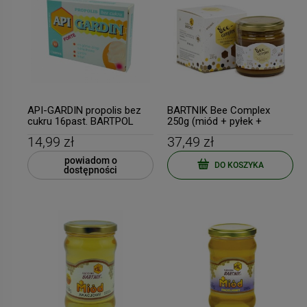
API-GARDIN propolis bez
BARTNIK Bee Complex
cukru 16past. BARTPOL
250g (miód + pyłek +
-
10
%
-
44
pierzga + propolis +
14,99 zł
37,49 zł
mleczko pszczele)
BIOWEN Witamina B
Glutation Max Sativa Life
powiadom o
DO KOSZYKA
Complex+ 90 kapsułek
dostępności
60 kapsułek
89,99 zł
49,99 zł
Cena regularna:
99,99 zł
Cena regularna:
89,90 zł
Najniższa cena:
89,99 zł
Najniższa cena:
89,90 zł
powiadom o
DO KOSZYKA
dostępności