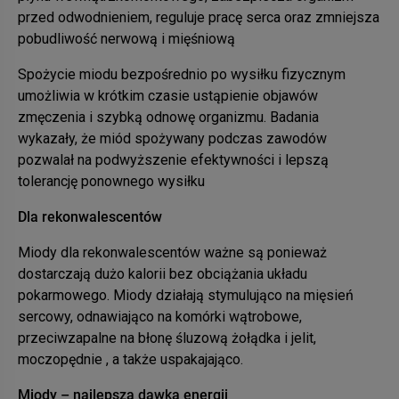
przed odwodnieniem, reguluje pracę serca oraz zmniejsza
pobudliwość nerwową i mięśniową
Spożycie miodu bezpośrednio po wysiłku fizycznym
umożliwia w krótkim czasie ustąpienie objawów
zmęczenia i szybką odnowę organizmu. Badania
wykazały, że miód spożywany podczas zawodów
pozwalał na podwyższenie efektywności i lepszą
tolerancję ponownego wysiłku
Dla rekonwalescentów
Miody dla rekonwalescentów ważne są ponieważ
dostarczają dużo kalorii bez obciążania układu
pokarmowego. Miody działają stymulująco na mięsień
sercowy, odnawiająco na komórki wątrobowe,
przeciwzapalne na błonę śluzową żołądka i jelit,
moczopędnie , a także uspakajająco.
Miody – najlepsza dawka energii