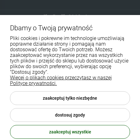
Eko-Familia GAJ Sp.Jawna
Dbamy o Twoją prywatność
Gdańska 60
90-616 Łódź
Pliki cookies i pokrewne im technologie umożliwiają
poprawne działanie strony i pomagają nam
dostosować ofertę do Twoich potrzeb. Możesz
790 727 174
zaakceptować wykorzystanie przez nas wszystkich
tych plików i przejść do sklepu lub dostosować użycie
sklep@eko-familia.pl
plików do swoich preferencji, wybierając opcję
"Dostosuj zgody".
Więcej o plikach cookies przeczytasz w naszej
Informacje o sklepie
Zasubskrybuj nasz newsletter
Polityce prywatności.
i otrzymaj
5
% rabatu na zakupy.
Suplementy diety
zaakceptuj tylko niezbędne
Twój email
Popularne kategorie
dostosuj zgody
Moje konto
ODBIERZ RABAT
zaakceptuj wszystkie