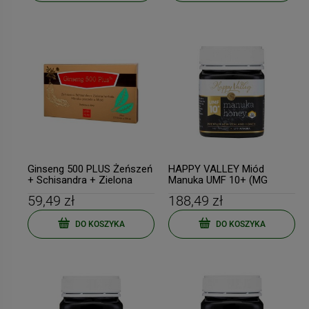
Ginseng 500 PLUS Żeńszeń
HAPPY VALLEY Miód
+ Schisandra + Zielona
Manuka UMF 10+ (MG
herbata + Mleczko
263+) 250g
59,49 zł
188,49 zł
pszczele + Miód 10x10ml
(fiolki) GINSENG POLAND
DO KOSZYKA
DO KOSZYKA