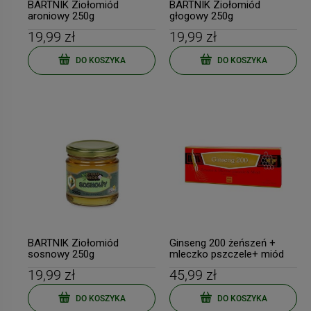
BARTNIK Ziołomiód
BARTNIK Ziołomiód
aroniowy 250g
głogowy 250g
19,99 zł
19,99 zł
DO KOSZYKA
DO KOSZYKA
BARTNIK Ziołomiód
Ginseng 200 żeńszeń +
sosnowy 250g
mleczko pszczele+ miód
10x10ml fiolki GINSENG
19,99 zł
45,99 zł
POLAND
DO KOSZYKA
DO KOSZYKA