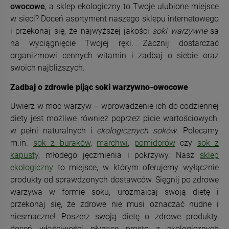
owocowe
, a sklep ekologiczny to Twoje ulubione miejsce
w sieci? Doceń asortyment naszego sklepu internetowego
i przekonaj się, że najwyższej jakości
soki warzywne
są
na wyciągnięcie Twojej ręki. Zacznij dostarczać
organizmowi cennych witamin i zadbaj o siebie oraz
swoich najbliższych.
Zadbaj o zdrowie pijąc soki warzywno-owocowe
Uwierz w moc warzyw – wprowadzenie ich do codziennej
diety jest możliwe również poprzez picie wartościowych,
w pełni naturalnych i
ekologicznych soków
. Polecamy
m.in.
sok z buraków
,
marchwi
,
pomidorów
czy
sok z
kapusty
, młodego jęczmienia i pokrzywy. Nasz
sklep
ekologiczny
to miejsce, w którym oferujemy wyłącznie
produkty od sprawdzonych dostawców. Sięgnij po zdrowe
warzywa w formie soku, urozmaicaj swoją dietę i
przekonaj się, że zdrowe nie musi oznaczać nudne i
niesmaczne! Poszerz swoją dietę o zdrowe produkty,
doceń właściwości płynące prosto z ekologicznych