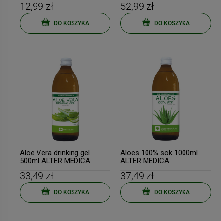
12,99 zł
52,99 zł
DO KOSZYKA
DO KOSZYKA
-
13
%
-
9
%
Duolife MOJA KREW 750ml
DuoLife Medical Formula
My Blood PROMOCJA
BorelissPro 60 kapsułek
Borelioza
171,39 zł
129,77 zł
Cena regularna:
197,00 zł
Cena regularna:
142,60 zł
Aloe Vera drinking gel
Aloes 100% sok 1000ml
Najniższa cena:
169,89 zł
Najniższa cena:
135,47 zł
500ml ALTER MEDICA
ALTER MEDICA
33,49 zł
37,49 zł
DO KOSZYKA
DO KOSZYKA
DO KOSZYKA
DO KOSZYKA