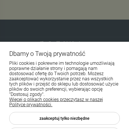
Eko-Familia GAJ Sp.Jawna
Dbamy o Twoją prywatność
Gdańska 60
90-616 Łódź
Pliki cookies i pokrewne im technologie umożliwiają
poprawne działanie strony i pomagają nam
dostosować ofertę do Twoich potrzeb. Możesz
790 727 174
zaakceptować wykorzystanie przez nas wszystkich
tych plików i przejść do sklepu lub dostosować użycie
sklep@eko-familia.pl
plików do swoich preferencji, wybierając opcję
"Dostosuj zgody".
Więcej o plikach cookies przeczytasz w naszej
Informacje o sklepie
Zasubskrybuj nasz newsletter
Polityce prywatności.
i otrzymaj
5
% rabatu na zakupy.
Suplementy diety
zaakceptuj tylko niezbędne
Twój email
Popularne kategorie