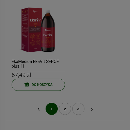
EkaMedica EkaVit SERCE
plus 1l
67,49 zł
DO KOSZYKA
1
2
3
«
»