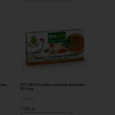
żowa
BIO OAZA Kostka rosołowa drobiowa
BIO 66g
BIO OAZA
7,49 zł