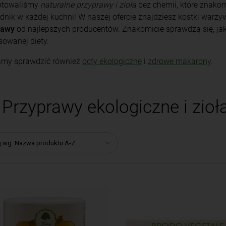
otowaliśmy
naturalne przyprawy i zioła
bez chemii, które znako
dnik w każdej kuchni! W naszej ofercie znajdziesz kostki warz
rawy
od najlepszych producentów. Znakomicie sprawdzą się, ja
sowanej diety.
amy sprawdzić również
octy ekologiczne
i
zdrowe makarony
.
Przyprawy ekologiczne i zioł
j wg:
Nazwa produktu A-Z