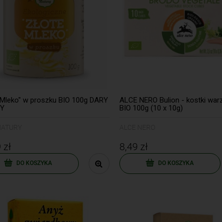
 Mleko" w proszku BIO 100g DARY
ALCE NERO Bulion - kostki wa
Y
BIO 100g (10 x 10g)
NATURY
ALCE NERO
 zł
8,49 zł
DO KOSZYKA
DO KOSZYKA