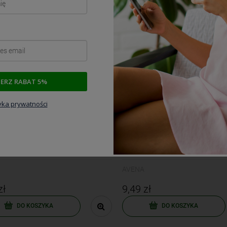
Najniższa cena:
89,99 zł
Najniższa cena:
169,89 zł
DO KOSZYKA
DO KOSZYKA
IERZ RABAT 5%
tyka prywatności
Sól prowansalska 170g
AVENA Sól ziołowa 170g
AVENA
zł
9,49 zł
DO KOSZYKA
DO KOSZYKA