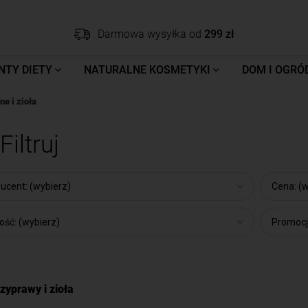
Darmowa wysyłka od
299 zł
NTY DIETY
NATURALNE KOSMETYKI
DOM I OGRÓ
e i zioła
Filtruj
ucent: (wybierz)
Cena: (
ść: (wybierz)
Promocj
zyprawy i zioła