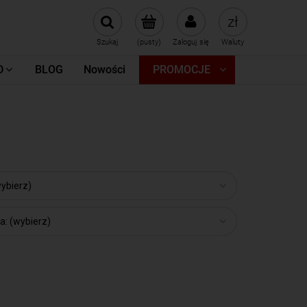
Szukaj
(pusty)
Zaloguj się
Waluty
D
BLOG
Nowości
PROMOCJE
wybierz)
a: (wybierz)