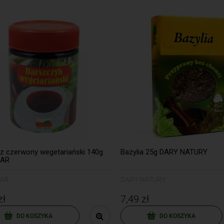
z czerwony wegetariański 140g
Bazylia 25g DARY NATURY
DAR
AR
DARY NATURY
zł
7,49 zł
DO KOSZYKA
DO KOSZYKA