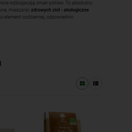
micie wzbogacają smak potraw. To absolutny
ywne, mieszanki
zdrowych ziół
i
ekologiczne
ko element codziennej, odpowiednio
a