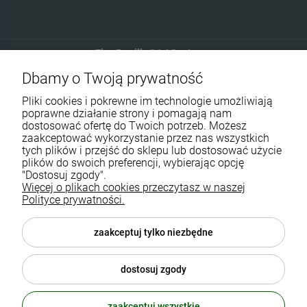
Eko-Familia GAJ Sp.Jawna
Dbamy o Twoją prywatność
Gdańska 60
90-616 Łódź
Pliki cookies i pokrewne im technologie umożliwiają
poprawne działanie strony i pomagają nam
dostosować ofertę do Twoich potrzeb. Możesz
790 727 174
zaakceptować wykorzystanie przez nas wszystkich
tych plików i przejść do sklepu lub dostosować użycie
sklep@eko-familia.pl
plików do swoich preferencji, wybierając opcję
"Dostosuj zgody".
Więcej o plikach cookies przeczytasz w naszej
Informacje o sklepie
Zasubskrybuj nasz newsletter
Polityce prywatności.
i otrzymaj
5
% rabatu na zakupy.
Suplementy diety
zaakceptuj tylko niezbędne
Twój email
Popularne kategorie
dostosuj zgody
Moje konto
ODBIERZ RABAT
zaakceptuj wszystkie