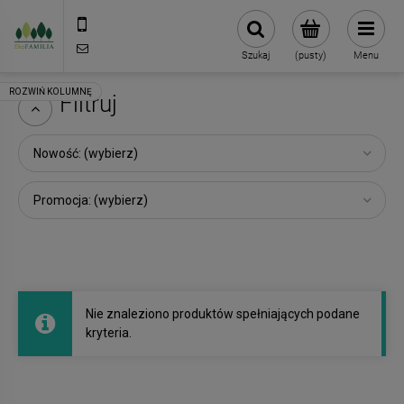
790 727 174
sklep@eko-familia.pl
Szukaj
(pusty)
Menu
Filtruj
Nowość: (wybierz)
Promocja: (wybierz)
Nie znaleziono produktów spełniających podane
kryteria.