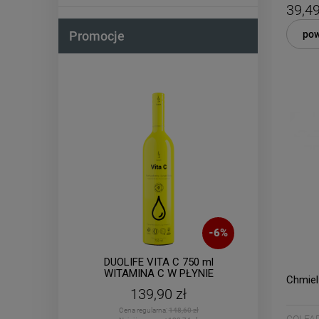
39,49
pow
Promocje
Dołącz d
Eko
-
7
%
-
6
%
Zasubskryb
i otrzymaj
5
ofil w
DUOLIFE VITA C 750 ml
B
WITAMINA C W PŁYNIE
Co
Chmiel
139,90 zł
Twoje imię
Cena regularna:
148,60 zł