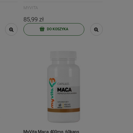
MYVITA
85,99 zł
DO KOSZYKA
.
MyVita Maca 400mg, 60kaps.