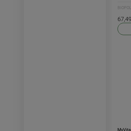
BIOPOL
67,49
MyVita