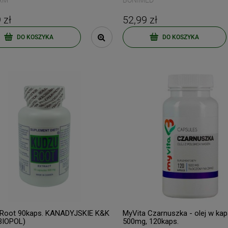
RM
BONIMED
Najniższa cena:
89,99 zł
Najniższa cena:
89,90 zł
 zł
52,99 zł
DO KOSZYKA
DO KOSZYKA
powiadom o dostępności
DO KOSZYKA
ERZ RABAT 5%
tyka prywatności
 Root 90kaps. KANADYJSKIE K&K
MyVita Czarnuszka - olej w ka
BIOPOL)
500mg, 120kaps.