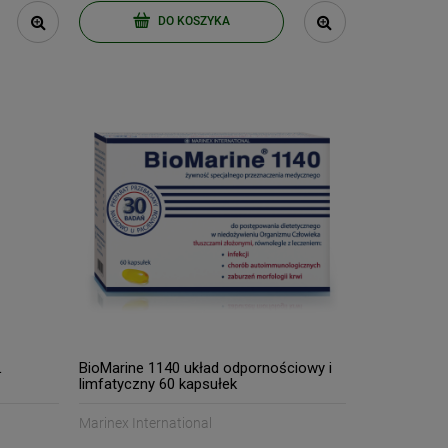
DO KOSZYKA
L
BioMarine 1140 układ odpornościowy i
limfatyczny 60 kapsułek
Marinex International