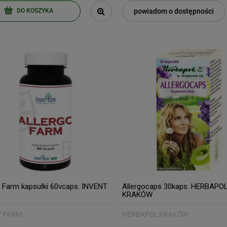
powiadom o dostępności
DO KOSZYKA
o Farm kapsułki 60vcaps. INVENT
Allergocaps 30kaps. HERBAPO
KRAKÓW
T FARM
HERBAPOL KRAKÓW