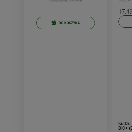
COLFA
Najniższa cena:
133,74 zł
17,49
Twój email
DO KOSZYKA
ODBI
Poli
Kudzu
BIO+ (