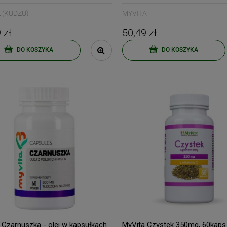
 (KUDZU)
MYVITA
 zł
50,49 zł
DO KOSZYKA
DO KOSZYKA
 Czarnuszka - olej w kapsułkach
MyVita Czystek 350mg, 60kaps