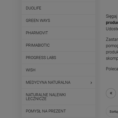
DUOLIFE
Sięgaj
GREEN WAYS
produ
Udostę
PHARMOVIT
Zastan
PRIMABIOTIC
pomog
produk
PROGRESS LABS
skomp
Polec
WISH
MEDYCYNA NATURALNA
NATURALNE NALEWKI
LECZNICZE
POMYSŁ NA PREZENT
Sortu