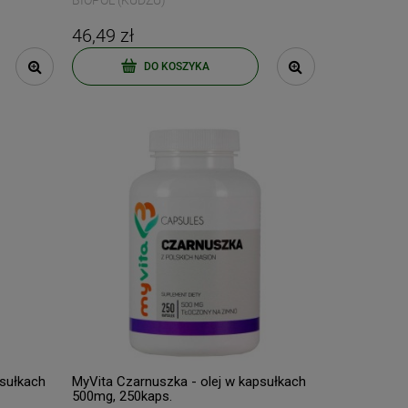
BIOPOL (KUDZU)
Najniższa cena:
169,89 zł
Najniższa ce
46,49 zł
DO KOSZYKA
DO KOSZYKA
DO 
psułkach
MyVita Czarnuszka - olej w kapsułkach
500mg, 250kaps.