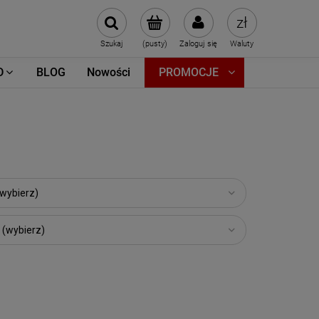
Szukaj
(pusty)
Zaloguj się
Waluty
D
BLOG
Nowości
PROMOCJE
(wybierz)
 (wybierz)