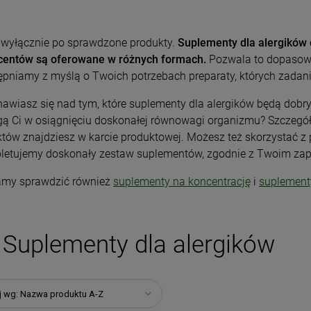
 wyłącznie po sprawdzone produkty.
Suplementy dla alergików
centów są oferowane w różnych formach.
Pozwala to dopasować
pniamy z myślą o Twoich potrzebach preparaty, których zadan
awiasz się nad tym, które suplementy dla alergików będą dob
ą Ci w osiągnięciu doskonałej równowagi organizmu? Szczegó
tów znajdziesz w karcie produktowej. Możesz też skorzystać 
letujemy doskonały zestaw suplementów, zgodnie z Twoim za
amy sprawdzić również
suplementy na koncentrację
i
suplement
Suplementy dla alergików
j wg:
Nazwa produktu A-Z