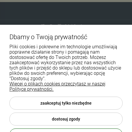
Eko-Familia GAJ Sp.Jawna
Dbamy o Twoją prywatność
Gdańska 60
90-616 Łódź
Pliki cookies i pokrewne im technologie umożliwiają
poprawne działanie strony i pomagają nam
dostosować ofertę do Twoich potrzeb. Możesz
790 727 174
zaakceptować wykorzystanie przez nas wszystkich
tych plików i przejść do sklepu lub dostosować użycie
sklep@eko-familia.pl
plików do swoich preferencji, wybierając opcję
"Dostosuj zgody".
Więcej o plikach cookies przeczytasz w naszej
Informacje o sklepie
Zasubskrybuj nasz newsletter
Polityce prywatności.
i otrzymaj
5
% rabatu na zakupy.
Suplementy diety
zaakceptuj tylko niezbędne
Twój email
Popularne kategorie
dostosuj zgody
Moje konto
ODBIERZ RABAT