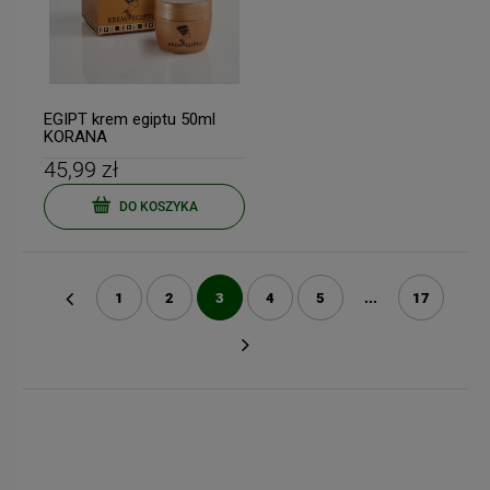
EGIPT krem egiptu 50ml
KORANA
45,99 zł
DO KOSZYKA
1
2
3
4
5
...
17
«
»