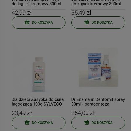
do kąpieli kremowy 300ml
do kąpieli kremowy 300ml
SYLVECO
SYLVECO
42,99 zł
35,49 zł
DO KOSZYKA
DO KOSZYKA
-
10
%
-
13
BIOWEN Witamina B
Duolife MOJA KREW 750m
Complex+ 90 kapsułek
My Blood PROMOCJA
89,99 zł
171,39 zł
Cena regularna:
99,99 zł
Cena regularna:
197,00 zł
Najniższa cena:
89,99 zł
Najniższa cena:
169,89 zł
Dla dzieci Zasypka do ciała
Dr Enzmann Dentomit spray
łagodząca 100g SYLVECO
30ml - paradontoza
23,49 zł
254,00 zł
DO KOSZYKA
DO KOSZYKA
DO KOSZYKA
DO KOSZYKA