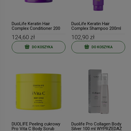
DuoLife Keratin Hair
DuoLife Keratin Hair
Complex Conditioner 200
Complex Shampoo 200ml
ml keratynowa odżywka do
124,60 zł
102,90 zł
włosów
DO KOSZYKA
DO KOSZYKA
DUOLIFE Peeling cukrowy
Duolife Pro Collagen Body
Pro Vita C Body Scrub
Silver 100 ml WYPRZEDAŻ