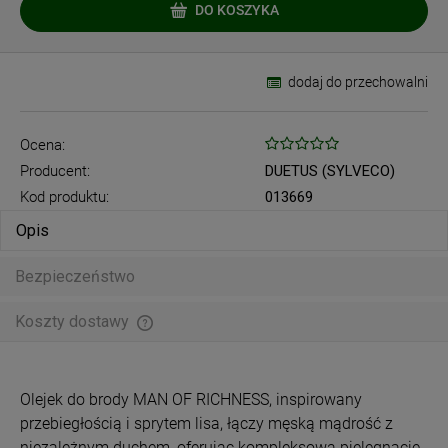
DO KOSZYKA
dodaj do przechowalni
Ocena:
Producent:
DUETUS (SYLVECO)
Kod produktu:
013669
Opis
Bezpieczeństwo
Koszty dostawy
Cena nie zawiera ewentualnych kosztów płatności
Olejek do brody MAN OF RICHNESS, inspirowany
przebiegłością i sprytem lisa, łączy męską mądrość z
niezależnym duchem, oferując kompleksową pielęgnację