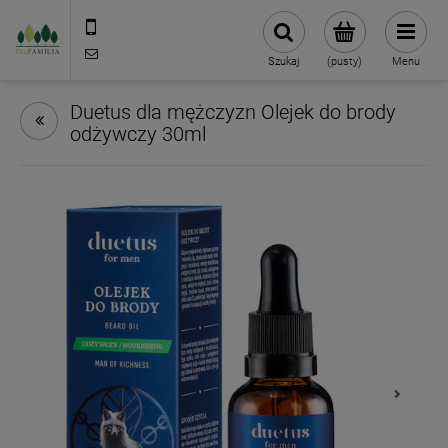
790 727 174
sklep@eko-familia.pl
Szukaj
(pusty)
Menu
Duetus dla mężczyzn Olejek do brody
odżywczy 30ml