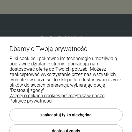
Eko-Familia GAJ Sp.Jawna
Dbamy o Twoją prywatność
Gdańska 60
90-616 Łódź
Pliki cookies i pokrewne im technologie umożliwiają
poprawne działanie strony i pomagają nam
dostosować ofertę do Twoich potrzeb. Możesz
790 727 174
zaakceptować wykorzystanie przez nas wszystkich
tych plików i przejść do sklepu lub dostosować użycie
sklep@eko-familia.pl
plików do swoich preferencji, wybierając opcję
"Dostosuj zgody".
Więcej o plikach cookies przeczytasz w naszej
Informacje o sklepie
Zasubskrybuj nasz newsletter
Polityce prywatności.
i otrzymaj
5
% rabatu na zakupy.
Suplementy diety
zaakceptuj tylko niezbędne
Twój email
Popularne kategorie
dostosuj zgody