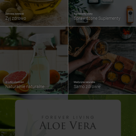
Zdrowa żywność
Suplementy diety
Żyj zdrowo
Sprawdzone Suplementy
Środki czystości
Medycyna naturalna
Naturalnie naturalne
Samo zdrowie