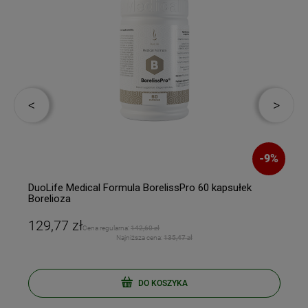
%
-
9
%
DuoLife Medical Formula BorelissPro 60 kapsułek
Borelioza
129,77 zł
Cena regularna:
142,60 zł
Najniższa cena:
135,47 zł
DO KOSZYKA