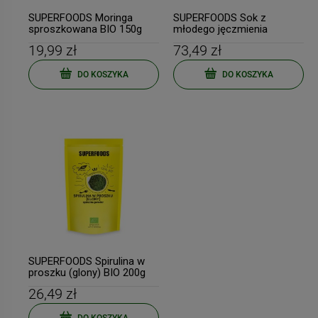
SUPERFOODS Moringa
SUPERFOODS Sok z
sproszkowana BIO 150g
młodego jęczmienia
BIO PLANET
sproszkowany BIO 150g
19,99 zł
73,49 zł
BIO PLANET
DO KOSZYKA
DO KOSZYKA
SUPERFOODS Spirulina w
proszku (glony) BIO 200g
BIO PLANET
26,49 zł
DO KOSZYKA