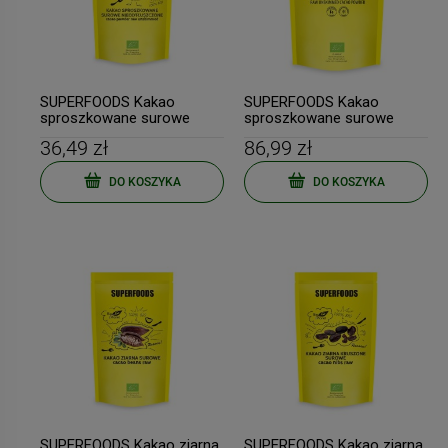
SUPERFOODS Kakao
SUPERFOODS Kakao
sproszkowane surowe
sproszkowane surowe
nieodtłuszczone BIO 150g
nieodtłuszczone BIO 400g
36,49 zł
86,99 zł
BIO PLANET
BIO PLANET
DO KOSZYKA
DO KOSZYKA
SUPERFOODS Kakao ziarna
SUPERFOODS Kakao ziarna