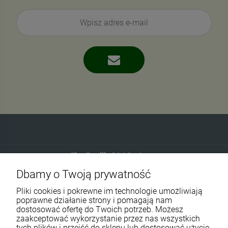
Eko-Familia GAJ Sp.Jawna
Dbamy o Twoją prywatność
Gdańska 60
90-616 Łódź
Pliki cookies i pokrewne im technologie umożliwiają
poprawne działanie strony i pomagają nam
dostosować ofertę do Twoich potrzeb. Możesz
790 727 174
zaakceptować wykorzystanie przez nas wszystkich
tych plików i przejść do sklepu lub dostosować użycie