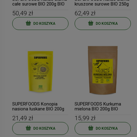
całe surowe BIO 200g BIO
kruszone surowe BIO 250g
PLANET
BIO PLANET
50,49 zł
62,49 zł
DO KOSZYKA
DO KOSZYKA
-
7
%
-
13
DUOLIFE Naturalny
Duolife MOJA KREW 750m
Chlorofil w płynie 750ml
My Blood PROMOCJA
139,90 zł
171,39 zł
Cena regularna:
149,90 zł
Cena regularna:
197,00 zł
Najniższa cena:
134,91 zł
Najniższa cena:
169,89 zł
SUPERFOODS Konopia
SUPERFOODS Kurkuma
nasiona łuskane BIO 200g
mielona BIO 200g BIO
BIO PLANET
PLANET
21,49 zł
15,99 zł
DO KOSZYKA
DO KOSZYKA
DO KOSZYKA
DO KOSZYKA