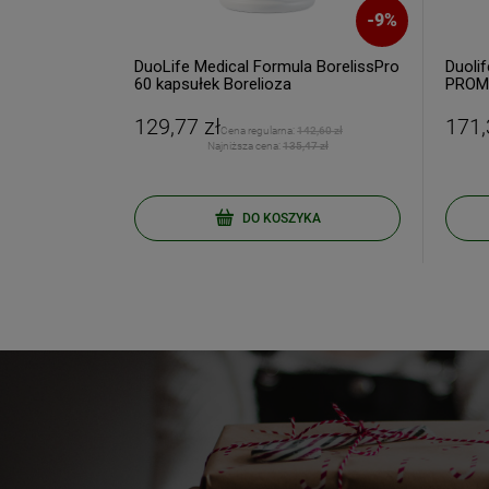
Twój email
-
44
%
-
9
%
e 60
DuoLife Medical Formula BorelissPro
Duoli
60 kapsułek Borelioza
PROM
129,77 zł
171,
ODBI
 zł
Cena regularna:
142,60 zł
 zł
Najniższa cena:
135,47 zł
Poli
pności
DO KOSZYKA