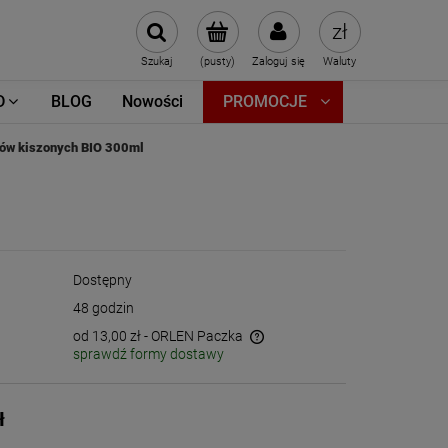
Szukaj
(pusty)
Zaloguj się
Waluty
D
BLOG
Nowości
PROMOCJE
rów kiszonych BIO 300ml
Dostępny
48 godzin
od 13,00 zł
- ORLEN Paczka
sprawdź formy dostawy
Cena nie zawiera ewentualnych kosztów
płatności
ł