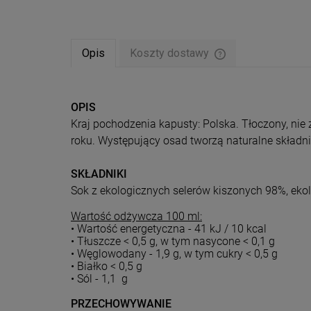
Opis
Koszty dostawy
Cena nie zawiera ew
płatności
OPIS
Kraj pochodzenia kapusty: Polska. Tłoczony, nie
roku. Występujący osad tworzą naturalne składni
SKŁADNIKI
Sok z ekologicznych selerów kiszonych 98%, eko
Wartość odżywcza 100 ml:
• Wartość energetyczna - 41 kJ / 10 kcal
• Tłuszcze < 0,5 g, w tym nasycone < 0,1 g
• Węglowodany - 1,9 g, w tym cukry < 0,5 g
• Białko < 0,5 g
• Sól - 1,1 g
PRZECHOWYWANIE