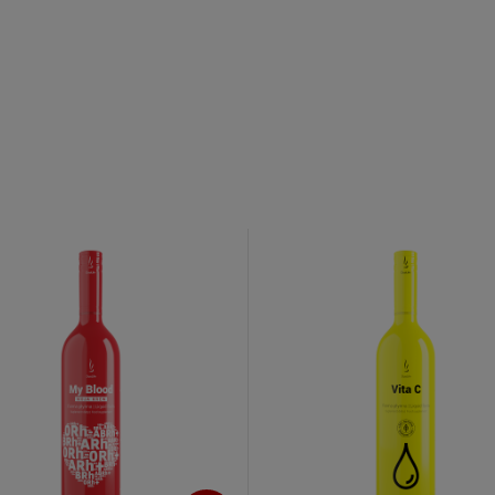
o newslettera
 Familia
uj nasz newsletter
% rabatu na pierwszy
zakup.