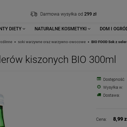
Darmowa wysyłka od
299 zł
NTY DIETY
NATURALNE KOSMETYKI
DOM I OGRÓ
roślinne
soki warzywne oraz warzywno-owocowe
BIO FOOD Sok z sele
lerów kiszonych BIO 300ml
Dostępność:
Wysyłka w:
Dostawa:
8,99 z
Cena: