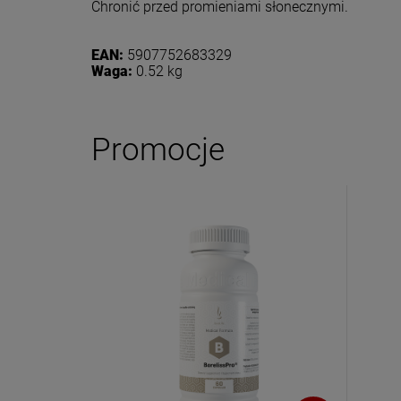
Chronić przed promieniami słonecznymi.
EAN:
5907752683329
Waga:
0.52 kg
Promocje
Dołącz d
Eko
Zasubskryb
i otrzymaj
5
Twoje imię