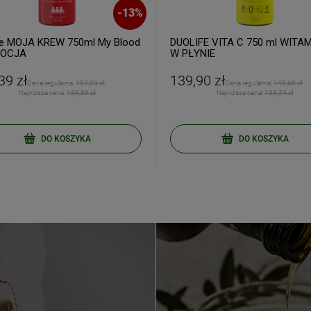
-
13
%
fe MOJA KREW 750ml My Blood
DUOLIFE VITA C 750 ml WITA
OCJA
W PŁYNIE
39 zł
139,90 zł
ERZ RABAT 5%
Cena regularna:
197,00 zł
Cena regularna:
148,60 zł
Najniższa cena:
169,89 zł
Najniższa cena:
133,74 zł
tyka prywatności
DO KOSZYKA
DO KOSZYKA