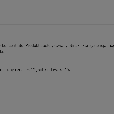
entualnych kosztów
 z koncentratu. Produkt pasteryzowany. Smak i konsystencja mog
ki.
logiczny czosnek 1%, sól kłodawska 1%.