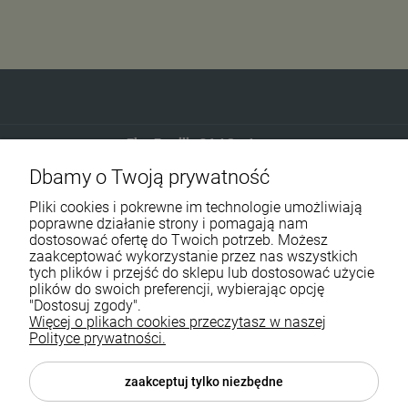
Eko-Familia GAJ Sp.Jawna
Dbamy o Twoją prywatność
Gdańska 60
90-616 Łódź
Pliki cookies i pokrewne im technologie umożliwiają
poprawne działanie strony i pomagają nam
dostosować ofertę do Twoich potrzeb. Możesz
790 727 174
zaakceptować wykorzystanie przez nas wszystkich
tych plików i przejść do sklepu lub dostosować użycie
sklep@eko-familia.pl
plików do swoich preferencji, wybierając opcję
"Dostosuj zgody".
Więcej o plikach cookies przeczytasz w naszej
Informacje o sklepie
Zasubskrybuj nasz newsletter
Polityce prywatności.
i otrzymaj
5
% rabatu na zakupy.
Suplementy diety
zaakceptuj tylko niezbędne
Twój email
Popularne kategorie