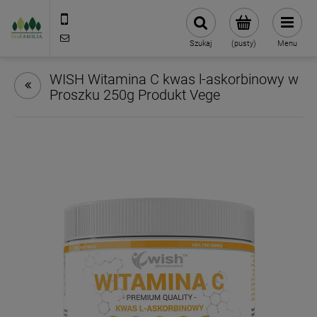
790 727 174
sklep@eko-familia.pl
Szukaj
(pusty)
Menu
WISH Witamina C kwas l-askorbinowy w
Proszku 250g Produkt Vege