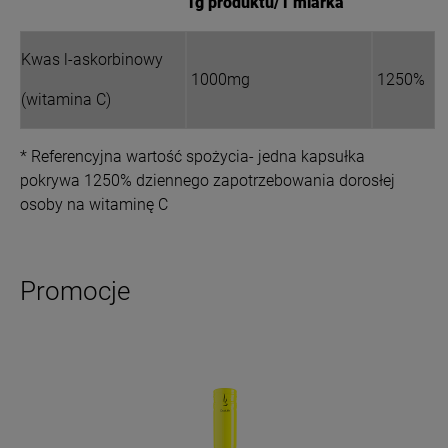
1g produktu/1 miarka
Kwas l-askorbinowy
1000mg
1250%
(witamina C)
* Referencyjna wartość spożycia- jedna kapsułka
pokrywa 1250% dziennego zapotrzebowania dorosłej
osoby na witaminę C
Promocje