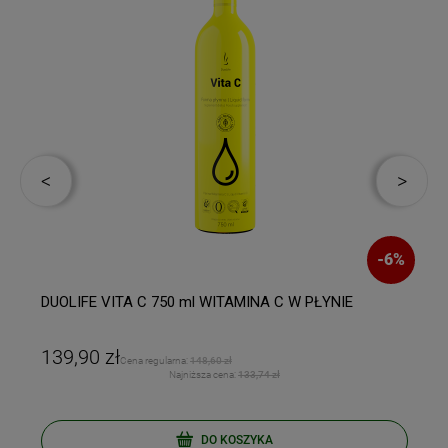
-
6
%
DUOLIFE VITA C 750 ml WITAMINA C W PŁYNIE
139,90 zł
Cena regularna:
148,60 zł
Najniższa cena:
133,74 zł
DO KOSZYKA