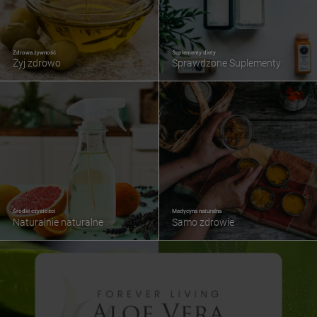
Zdrowa żywność
Suplementy diety
Żyj zdrowo
Sprawdzone Suplementy
Środki czystości
Medycyna naturalna
Naturalnie naturalne
Samo zdrowie