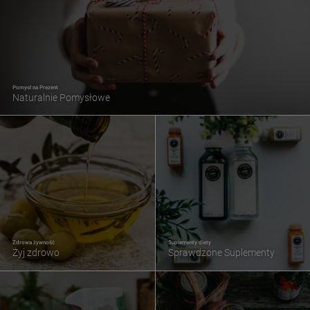
Pomysł na Prezent
Naturalnie Pomysłowe
Zdrowa żywność
Suplementy diety
Żyj zdrowo
Sprawdzone Suplementy