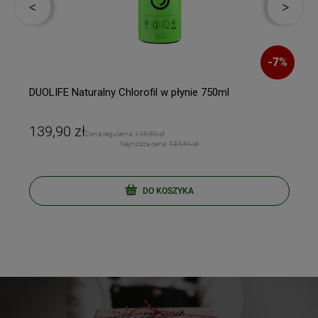
%
-
7
%
DUOLIFE Naturalny Chlorofil w płynie 750ml
139,90 zł
Cena regularna:
149,90 zł
Najniższa cena:
134,91 zł
DO KOSZYKA