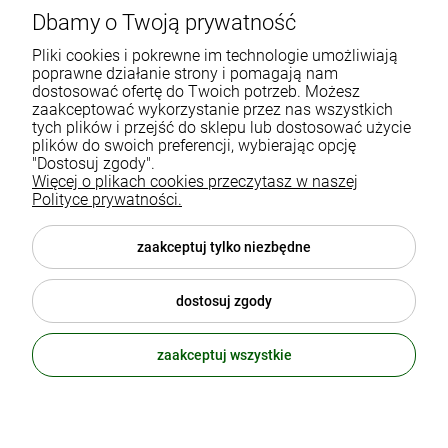
Dbamy o Twoją prywatność
Gdańska 60
90-616 Łódź
Pliki cookies i pokrewne im technologie umożliwiają
poprawne działanie strony i pomagają nam
dostosować ofertę do Twoich potrzeb. Możesz
790 727 174
zaakceptować wykorzystanie przez nas wszystkich
tych plików i przejść do sklepu lub dostosować użycie
sklep@eko-familia.pl
plików do swoich preferencji, wybierając opcję
"Dostosuj zgody".
Więcej o plikach cookies przeczytasz w naszej
Informacje o sklepie
Zasubskrybuj nasz newsletter
Polityce prywatności.
i otrzymaj
5
% rabatu na zakupy.
Suplementy diety
zaakceptuj tylko niezbędne
Twój email
Popularne kategorie
dostosuj zgody
Moje konto
ODBIERZ RABAT
zaakceptuj wszystkie
polityka prywatności
© 2026 eko-familia.pl . Wszelkie prawa zastrzeżone.
Styl graficzny ShopGadget.pl
Sklep internetowy Shoper.pl