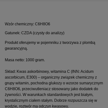
Cena nie zawiera ewentualnych kosztów płatności
Wzór chemiczny: C6H8O6
Gatunek: CZDA (czysty do analizy)
Produkt oferujemy w pojemniku z tworzywa z plombą
gwarancyjną.
Masa netto: 1000 gram.
Skład: Kwas askorbinowy, witamina C (INN: Acidum
ascorbicum, E300) – organiczny związek chemiczny z
grupy witamin, pochodna glukozy o wzorze sumarycznym
C6H8O6, przeciwutleniacz stosowany jako dodatek do
żywności. W warunkach standardowych jest białym,
krystalicznym ciałem stałym. Dobrze rozpuszcza się w
wodzie, roztwór ma odczyn kwasowy.