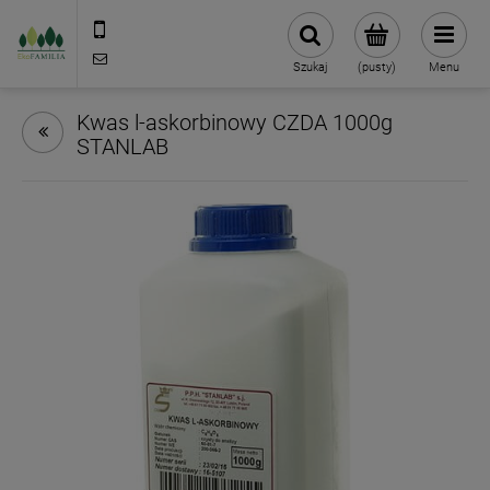
790 727 174
sklep@eko-familia.pl
Szukaj
(pusty)
Menu
Kwas l-askorbinowy CZDA 1000g
STANLAB