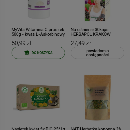
MyVita Witamina C proszek
Na ciśnienie 30kaps.
500g - kwas L-Askorbinowy
HERBAPOL KRAKÓW
50,99 zł
27,49 zł
powiadom o
DO KOSZYKA
dostępności
Nagietek kwiat fix BIO 25*1g
NAT Herbatka konopna 3%