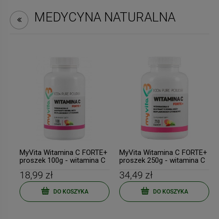
MEDYCYNA NATURALNA
MyVita Witamina C FORTE+
MyVita Witamina C FORTE+
proszek 100g - witamina C
proszek 250g - witamina C
+ bioflawonoidy + dzika
+ bioflawonoidy + dzika
18,99 zł
34,49 zł
róża
róża
DO KOSZYKA
DO KOSZYKA