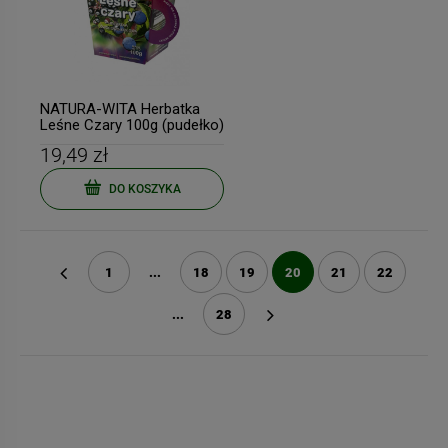
NATURA-WITA Herbatka
Leśne Czary 100g (pudełko)
19,49 zł
DO KOSZYKA
1
...
18
19
20
21
22
«
...
28
»