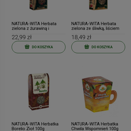
NATURA-WITA Herbata
NATURA-WITA Herbata
zielona z żurawiną i
zielona ze śliwką, liściem
kwiatem granatu 100g
jeżyny, porzeczki i poziomki
22,99 zł
18,49 zł
100g
DO KOSZYKA
DO KOSZYKA
NATURA-WITA Herbatka
NATURA-WITA Herbatka
Borelio Zioł 100g
Chwila Wspomnień 100g