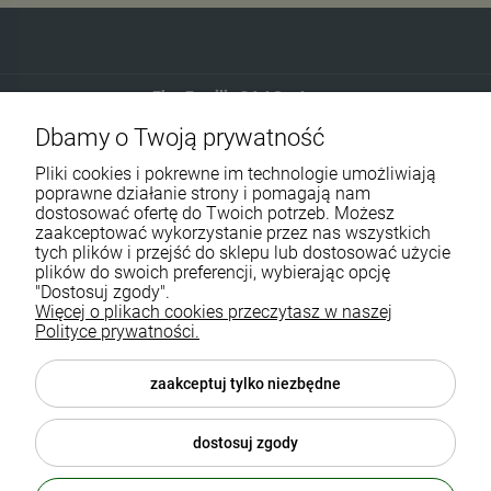
Eko-Familia GAJ Sp.Jawna
Dbamy o Twoją prywatność
Gdańska 60
90-616 Łódź
Pliki cookies i pokrewne im technologie umożliwiają
poprawne działanie strony i pomagają nam
dostosować ofertę do Twoich potrzeb. Możesz
790 727 174
zaakceptować wykorzystanie przez nas wszystkich
tych plików i przejść do sklepu lub dostosować użycie
sklep@eko-familia.pl
plików do swoich preferencji, wybierając opcję
"Dostosuj zgody".
Więcej o plikach cookies przeczytasz w naszej
Informacje o sklepie
Zasubskrybuj nasz newsletter
Polityce prywatności.
i otrzymaj
5
% rabatu na zakupy.
Suplementy diety
zaakceptuj tylko niezbędne
Twój email
Popularne kategorie
dostosuj zgody
Moje konto
ODBIERZ RABAT