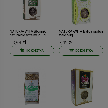
NATURA-WITA Błonnik
NATURA-WITA Bylica piołun
naturalnie witalny 200g
ziele 50g
18,99 zł
7,49 zł
DO KOSZYKA
DO KOSZYKA