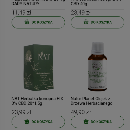
DARY NATURY
CBD 40g
11,49 zł
23,49 zł
DO KOSZYKA
DO KOSZYKA
-
13
%
-
10
Duolife MOJA KREW 750ml
BIOWEN Witamina B
My Blood PROMOCJA
Complex+ 90 kapsułek
171,39 zł
89,99 zł
Cena regularna:
197,00 zł
Cena regularna:
99,99 zł
Najniższa cena:
169,89 zł
Najniższa cena:
89,99 zł
NAT Herbatka konopna FIX
Natur Planet Olejek z
3% CBD 20*1,5g
Drzewa Herbacianego
100ml
23,99 zł
49,90 zł
DO KOSZYKA
DO KOSZYKA
DO KOSZYKA
DO KOSZYKA