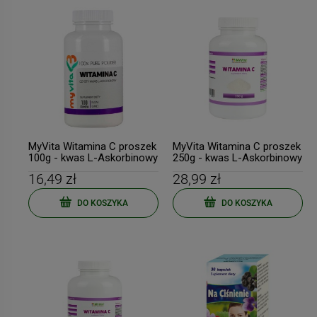
MyVita Witamina C proszek
MyVita Witamina C proszek
100g - kwas L-Askorbinowy
250g - kwas L-Askorbinowy
16,49 zł
28,99 zł
DO KOSZYKA
DO KOSZYKA