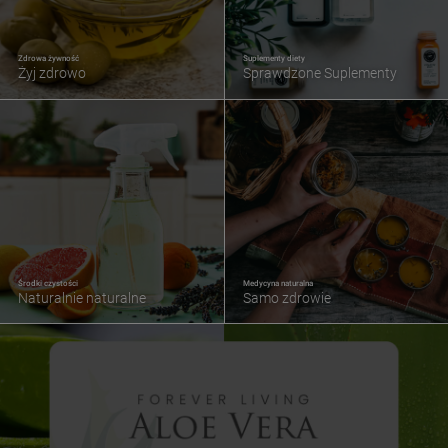
Zdrowa żywność
Suplementy diety
Żyj zdrowo
Sprawdzone Suplementy
Środki czystości
Medycyna naturalna
Naturalnie naturalne
Samo zdrowie