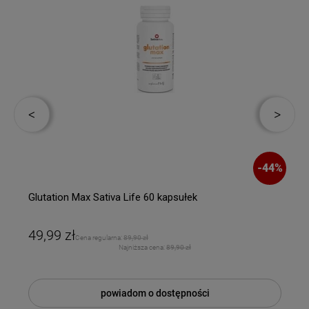
-
44
%
Glutation Max Sativa Life 60 kapsułek
49,99 zł
Cena regularna:
89,90 zł
Najniższa cena:
89,90 zł
powiadom o dostępności