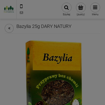
790 727 174
sklep@eko-familia.pl
Szukaj
(pusty)
Menu
Bazylia 25g DARY NATURY