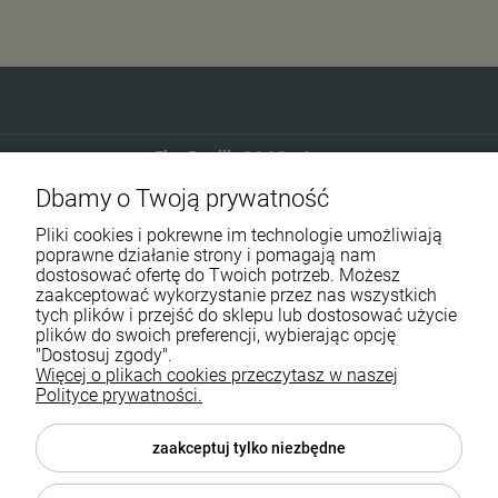
Eko-Familia GAJ Sp.Jawna
Dbamy o Twoją prywatność
Gdańska 60
90-616 Łódź
Pliki cookies i pokrewne im technologie umożliwiają
poprawne działanie strony i pomagają nam
dostosować ofertę do Twoich potrzeb. Możesz
790 727 174
zaakceptować wykorzystanie przez nas wszystkich
tych plików i przejść do sklepu lub dostosować użycie
sklep@eko-familia.pl
plików do swoich preferencji, wybierając opcję
"Dostosuj zgody".
Więcej o plikach cookies przeczytasz w naszej
Informacje o sklepie
Zasubskrybuj nasz newsletter
Polityce prywatności.
i otrzymaj
5
% rabatu na zakupy.
Suplementy diety
zaakceptuj tylko niezbędne
Twój email
Popularne kategorie