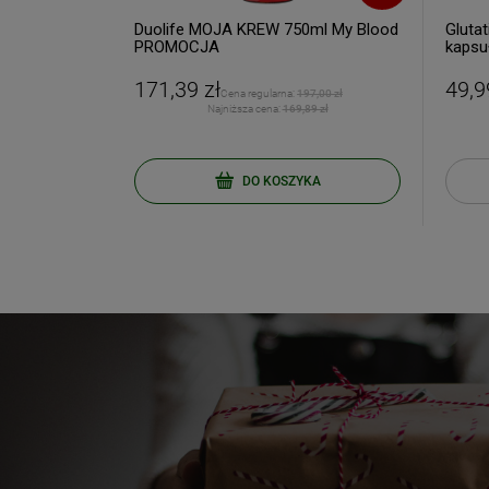
 WITAMINA C
Duolife MOJA KREW 750ml My Blood
Glutat
PROMOCJA
kapsu
171,39 zł
49,9
8,60 zł
Cena regularna:
197,00 zł
ODBI
4 zł
Najniższa cena:
169,89 zł
Poli
KA
DO KOSZYKA