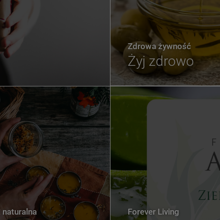
Zdrowa żywność
Żyj zdrowo
naturalna
Forever Living