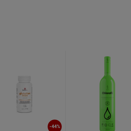
o newslettera
 Familia
uj nasz newsletter
% rabatu na pierwszy
zakup.
-
44
%