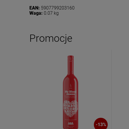
EAN:
5907799203160
Waga:
0.07 kg
Promocje
Dołącz d
Eko
Zasubskryb
i otrzymaj
5
Twoje imię
-
6
%
-
13
%
Twój email