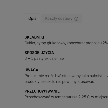
Opis
Koszty dostawy
Cena nie zawiera ew
płatności
SKŁADNIKI
Cukier, syrop glukozowy, koncentrat propolisu 2
SPOSÓB UŻYCIA
3 – 5 pastylek dziennie.
UWAGA
Produkt nie może być stosowany jako substytut z
produkty pszczele nie powinny stosować.
PRZECHOWYWANIE
Przechowywać w temperaturze 2-25 C, w miejscu 