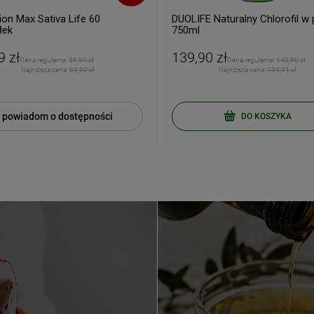
ion Max Sativa Life 60
DUOLIFE Naturalny Chlorofil w 
łek
750ml
9 zł
139,90 zł
Cena regularna:
89,90 zł
Cena regularna:
149,90 zł
ERZ RABAT 5%
Najniższa cena:
89,90 zł
Najniższa cena:
134,91 zł
tyka prywatności
powiadom o dostępności
DO KOSZYKA