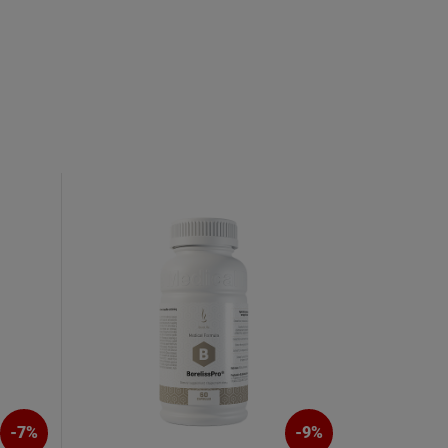
-
7
%
-
9
%