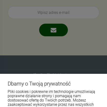
Eko-Familia GAJ Sp.Jawna
Dbamy o Twoją prywatność
Gdańska 60
90-616 Łódź
Pliki cookies i pokrewne im technologie umożliwiają
poprawne działanie strony i pomagają nam
dostosować ofertę do Twoich potrzeb. Możesz
790 727 174
zaakceptować wykorzystanie przez nas wszystkich