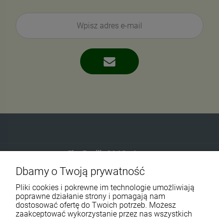
Eko-Familia GAJ Sp.Jawna
Dbamy o Twoją prywatność
Gdańska 60
90-616 Łódź
Pliki cookies i pokrewne im technologie umożliwiają
poprawne działanie strony i pomagają nam
dostosować ofertę do Twoich potrzeb. Możesz
790 727 174
zaakceptować wykorzystanie przez nas wszystkich