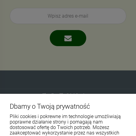
Eko-Familia GAJ Sp.Jawna
Dbamy o Twoją prywatność
Gdańska 60
90-616 Łódź
Pliki cookies i pokrewne im technologie umożliwiają
poprawne działanie strony i pomagają nam
dostosować ofertę do Twoich potrzeb. Możesz
790 727 174
zaakceptować wykorzystanie przez nas wszystkich