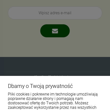
Eko-Familia GAJ Sp.Jawna
Dbamy o Twoją prywatność
Gdańska 60
90-616 Łódź
Pliki cookies i pokrewne im technologie umożliwiają
poprawne działanie strony i pomagają nam
dostosować ofertę do Twoich potrzeb. Możesz
790 727 174
zaakceptować wykorzystanie przez nas wszystkich