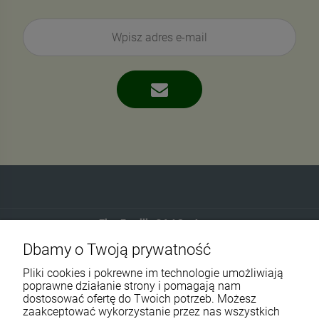
Eko-Familia GAJ Sp.Jawna
Dbamy o Twoją prywatność
Gdańska 60
90-616 Łódź
Pliki cookies i pokrewne im technologie umożliwiają
poprawne działanie strony i pomagają nam
dostosować ofertę do Twoich potrzeb. Możesz
790 727 174
zaakceptować wykorzystanie przez nas wszystkich