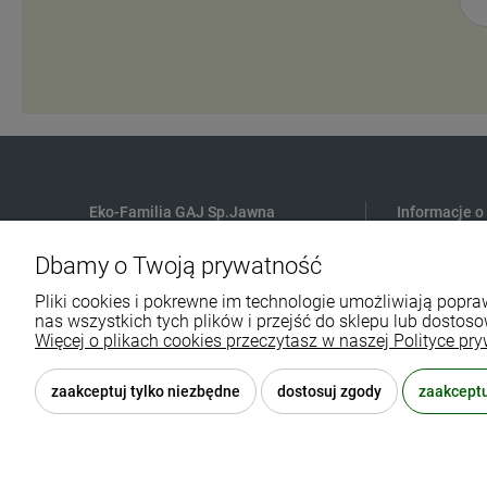
Eko-Familia GAJ Sp.Jawna
Informacje o
Gdańska 60
Płatności
Dbamy o Twoją prywatność
90-616 Łódź
Czas i koszt
Pliki cookies i pokrewne im technologie umożliwiają pop
Polityka Pry
nas wszystkich tych plików i przejść do sklepu lub dostoso
790 727 174
Regulamin sk
Więcej o plikach cookies przeczytasz w naszej Polityce pry
sklep@eko-familia.pl
Reklamacje i
zaakceptuj tylko niezbędne
dostosuj zgody
zaakceptu
© 2026 eko-familia.pl . Wszelkie prawa zastrzeżone.