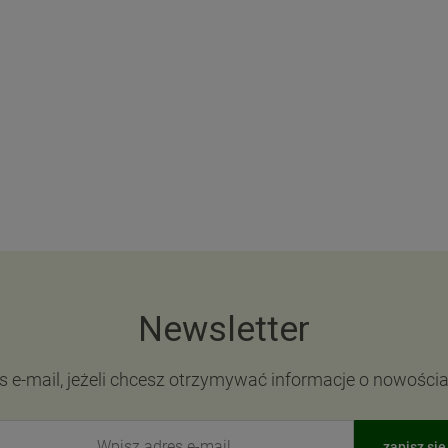
Najniższa cena:
134,91 zł
Najniższa cena:
89,99 zł
DO KOSZYKA
DO KOSZYKA
Newsletter
s e-mail, jeżeli chcesz otrzymywać informacje o nowości
zapisz się