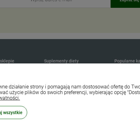
 sklepie
Suplementy diety
Popularne ka
Produkty konopne CBD
Medycyna na
y dostawy
Suplementy na odporność
Maty do aku
rawne działanie strony i pomagają nam dostosować ofertę do T
watności
Naturalne witaminy i minerały
Sport i fitnes
wać użycie plików do swoich preferencji, wybierając opcję "Dost
lepu
Naturalne probiotyki
Naturalne ko
watności.
 zwroty
Zioła ekologiczne
Środki czyst
j wszystkie