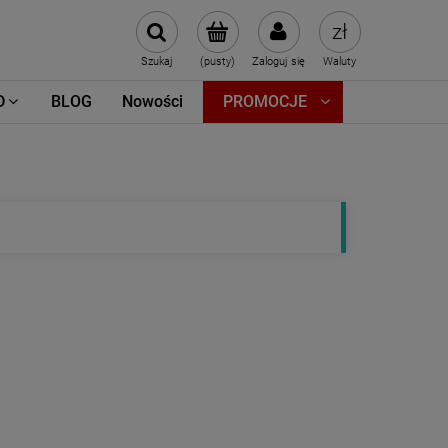
Szukaj
(pusty)
Zaloguj się
Waluty
D
BLOG
Nowości
PROMOCJE