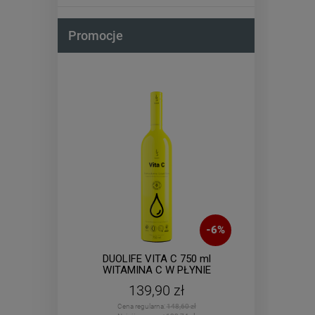
Promocje
-
9
%
-
6
%
mula
DUOLIFE VITA C 750 ml
DUOLIF
ułek
WITAMINA C W PŁYNIE
139,90 zł
Cena regularna:
148,60 zł