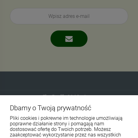
Eko-Familia GAJ Sp.Jawna
Dbamy o Twoją prywatność
Gdańska 60
90-616 Łódź
Pliki cookies i pokrewne im technologie umożliwiają
poprawne działanie strony i pomagają nam
dostosować ofertę do Twoich potrzeb. Możesz
790 727 174
zaakceptować wykorzystanie przez nas wszystkich