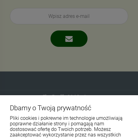
Eko-Familia GAJ Sp.Jawna
Dbamy o Twoją prywatność
Gdańska 60
90-616 Łódź
Pliki cookies i pokrewne im technologie umożliwiają
poprawne działanie strony i pomagają nam
dostosować ofertę do Twoich potrzeb. Możesz
790 727 174
zaakceptować wykorzystanie przez nas wszystkich