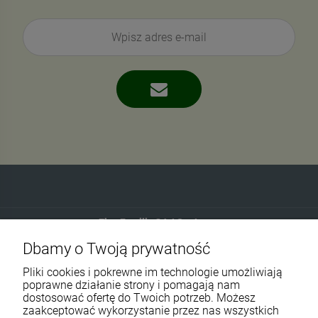
Eko-Familia GAJ Sp.Jawna
Dbamy o Twoją prywatność
Gdańska 60
90-616 Łódź
Pliki cookies i pokrewne im technologie umożliwiają
poprawne działanie strony i pomagają nam
dostosować ofertę do Twoich potrzeb. Możesz
790 727 174
zaakceptować wykorzystanie przez nas wszystkich