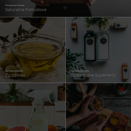
Pomysł na Prezent
Naturalnie Pomysłowe
Zdrowa żywność
Suplementy diety
Żyj zdrowo
Sprawdzone Suplementy