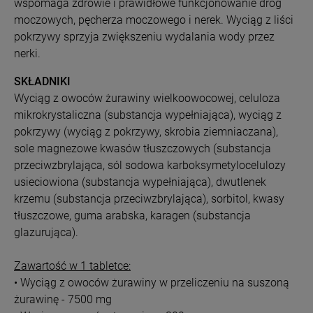
wspomaga zdrowie i prawidłowe funkcjonowanie dróg
moczowych, pęcherza moczowego i nerek. Wyciąg z liści
pokrzywy sprzyja zwiększeniu wydalania wody przez
nerki.
SKŁADNIKI
Wyciąg z owoców żurawiny wielkoowocowej, celuloza
mikrokrystaliczna (substancja wypełniająca), wyciąg z
pokrzywy (wyciąg z pokrzywy, skrobia ziemniaczana),
sole magnezowe kwasów tłuszczowych (substancja
przeciwzbrylająca, sól sodowa karboksymetylocelulozy
usieciowiona (substancja wypełniająca), dwutlenek
krzemu (substancja przeciwzbrylająca), sorbitol, kwasy
tłuszczowe, guma arabska, karagen (substancja
glazurująca).
Zawartość w 1 tabletce:
• Wyciąg z owoców żurawiny w przeliczeniu na suszoną
żurawinę - 7500 mg