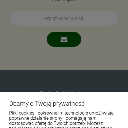
Eko-Familia GAJ Sp.Jawna
Dbamy o Twoją prywatność
Gdańska 60
90-616 Łódź
Pliki cookies i pokrewne im technologie umożliwiają
poprawne działanie strony i pomagają nam
dostosować ofertę do Twoich potrzeb. Możesz
790 727 174