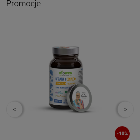
Promocje
%
-
10
%