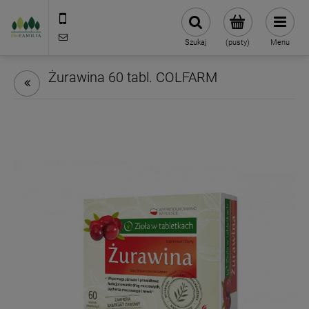
790 727 174
sklep@eko-familia.pl
Szukaj
(pusty)
Menu
Żurawina 60 tabl. COLFARM