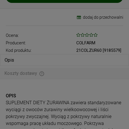
dodaj do przechowalni
Ocena:
Producent:
COLFARM
Kod produktu:
21COLZUR60 [9185579]
Opis
Koszty dostawy
Cena nie zawiera ewentualnych kosztów płatności
OPIS
SUPLEMENT DIETY ŻURAWINA zawiera standaryzowane
wyciągi z owoców żurawiny wielkoowocowej i liści
pokrzywy zwyczajnej. Wyciąg z pokrzywy naturalnie
wspomaga pracę układu moczowego. Pokrzywa