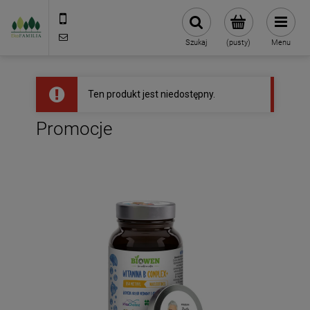
790 727 174
sklep@eko-familia.pl
Szukaj
(pusty)
Menu
Ten produkt jest niedostępny.
Promocje