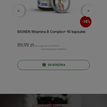
-
44
%
-
10
%
BIOWEN Witamina B Complex+ 90 kapsułek
DUOL
89,99 zł
139
Cena regularna:
99,99 zł
Najniższa cena:
89,99 zł
DO KOSZYKA