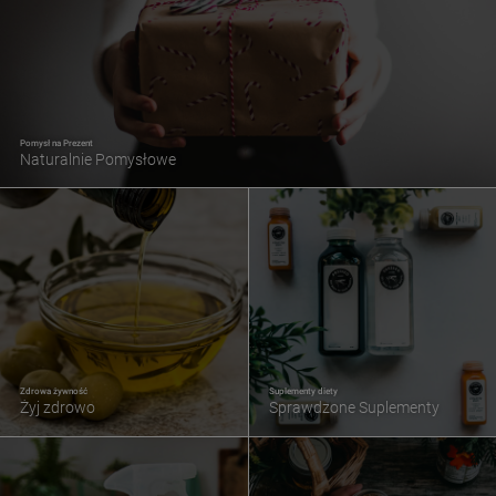
Pomysł na Prezent
Naturalnie Pomysłowe
Zdrowa żywność
Suplementy diety
Żyj zdrowo
Sprawdzone Suplementy