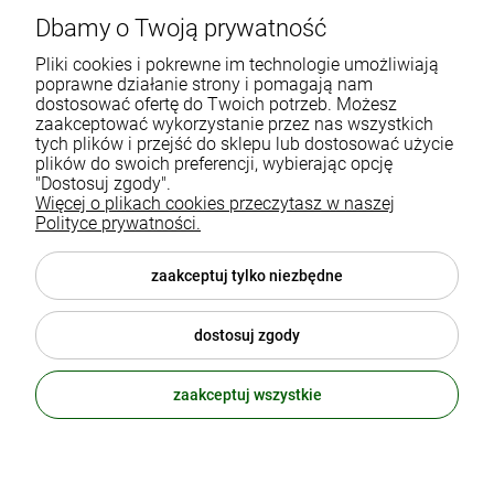
Dbamy o Twoją prywatność
Gdańska 60
90-616 Łódź
Pliki cookies i pokrewne im technologie umożliwiają
poprawne działanie strony i pomagają nam
dostosować ofertę do Twoich potrzeb. Możesz
790 727 174
zaakceptować wykorzystanie przez nas wszystkich
tych plików i przejść do sklepu lub dostosować użycie
sklep@eko-familia.pl
plików do swoich preferencji, wybierając opcję
"Dostosuj zgody".
Więcej o plikach cookies przeczytasz w naszej
Informacje o sklepie
Zasubskrybuj nasz newsletter
Polityce prywatności.
i otrzymaj
5
% rabatu na zakupy.
Suplementy diety
zaakceptuj tylko niezbędne
Twój email
Popularne kategorie
dostosuj zgody
Moje konto
ODBIERZ RABAT
zaakceptuj wszystkie
polityka prywatności
© 2026 eko-familia.pl . Wszelkie prawa zastrzeżone.
Styl graficzny ShopGadget.pl
Sklep internetowy Shoper.pl