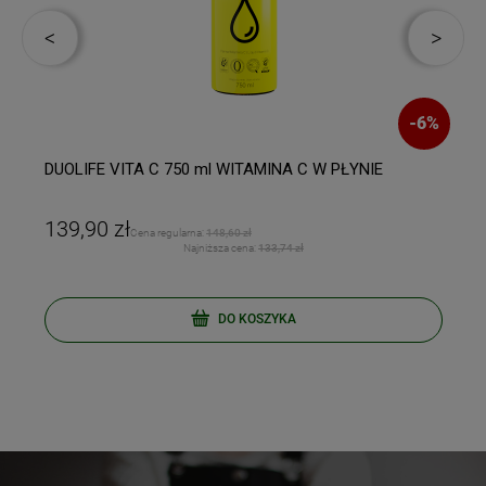
%
-
6
%
DUOLIFE VITA C 750 ml WITAMINA C W PŁYNIE
139,90 zł
Cena regularna:
148,60 zł
Najniższa cena:
133,74 zł
DO KOSZYKA