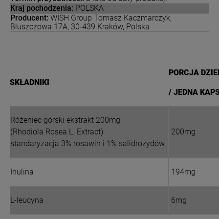
Kraj pochodzenia:
POLSKA
Producent:
WISH Group Tomasz Kaczmarczyk,
Bluszczowa 17A, 30-439 Kraków, Polska
PORCJA DZI
SKŁADNIKI
/ JEDNA KAP
Różeniec górski ekstrakt 200mg
(Rhodiola Rosea L. Extract)
200mg
standaryzacja 3% rosawin i 1% salidrozydów
Inulina
194mg
L-leucyna
6mg