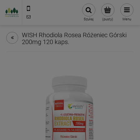
790 727 174
sklep@eko-familia.pl
Szukaj
(pusty)
Menu
WISH Rhodiola Rosea Różeniec Górski
200mg 120 kaps.