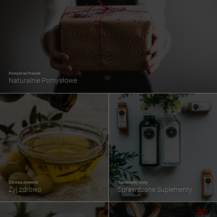
Pomysł na Prezent
Naturalnie Pomysłowe
Zdrowa żywność
Suplementy diety
Żyj zdrowo
Sprawdzone Suplementy