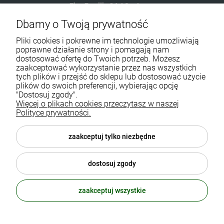
Eko-Familia GAJ Sp.Jawna
Dbamy o Twoją prywatność
Gdańska 60
90-616 Łódź
Pliki cookies i pokrewne im technologie umożliwiają
poprawne działanie strony i pomagają nam
dostosować ofertę do Twoich potrzeb. Możesz
790 727 174
zaakceptować wykorzystanie przez nas wszystkich
tych plików i przejść do sklepu lub dostosować użycie
sklep@eko-familia.pl
plików do swoich preferencji, wybierając opcję
"Dostosuj zgody".
Więcej o plikach cookies przeczytasz w naszej
Informacje o sklepie
Zasubskrybuj nasz newsletter
Polityce prywatności.
i otrzymaj
5
% rabatu na zakupy.
Suplementy diety
zaakceptuj tylko niezbędne
Twój email
Popularne kategorie
dostosuj zgody
Moje konto
ODBIERZ RABAT
zaakceptuj wszystkie
polityka prywatności