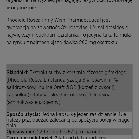
organizmu na wysiłek, pomagając przywrócić równowagę
w organizmie.
Rhodiola Rosea firmy Wish Pharmaceutical jest
gwarancją na zawartość 3% rosavins 1 % salidrosides o
największym spektrum działania. To jedyna taka formuła
na rynku z najmocniejszą dawka 200 mg ekstraktu.
Składniki:
Ekstrakt suchy z korzenia różeńca górskiego
(Rhodiola Rosea L.) standaryzacja 3% rosawin i 1%
salidrozydów, Inulina Orafti®GR (korzeń z cykorii),
kapsułka (żelatyna- składnik otoczki), L-leucyna
(aminokwas egzogenny)
Sposób użycia:
Jedną kapsułkę jeden raz dziennie. Nie
należy przekraczać zalecanej do spożycia porcji w ciągu
dnia
Opakowanie:
120 kapsułek/57 g masa netto
Termin przydatności:
2 lata od daty produkcji