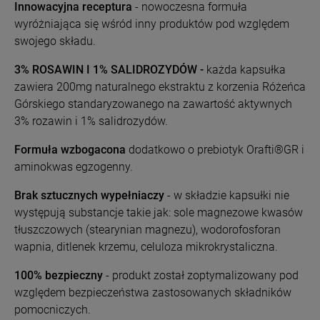
Innowacyjna receptura
- nowoczesna formuła
wyróżniająca się wśród inny produktów pod względem
swojego składu.
3% ROSAWIN I 1% SALIDROZYDÓW
-
każda kapsułka
zawiera 200mg naturalnego ekstraktu z korzenia Różeńca
Górskiego standaryzowanego na zawartość aktywnych
3% rozawin i 1% salidrozydów.
Formuła wzbogacona
dodatkowo o prebiotyk Orafti®GR i
aminokwas egzogenny.
Brak sztucznych wypełniaczy
- w składzie kapsułki nie
występują substancje takie jak: sole magnezowe kwasów
tłuszczowych (stearynian magnezu), wodorofosforan
wapnia, ditlenek krzemu, celuloza mikrokrystaliczna.
100% bezpieczny
- produkt został zoptymalizowany pod
względem bezpieczeństwa zastosowanych składników
pomocniczych.