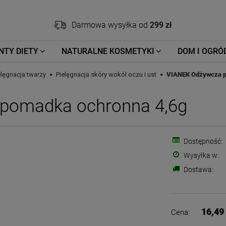
Darmowa wysyłka od
299 zł
NTY DIETY
NATURALNE KOSMETYKI
DOM I OGRÓ
elęgnacja twarzy
Pielęgnacja skóry wokól oczu i ust
VIANEK Odżywcza p
pomadka ochronna 4,6g
Dostępność:
Wysyłka w:
Dostawa:
16,49 
Cena: