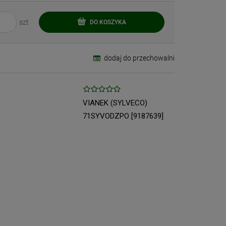
szt
DO KOSZYKA
dodaj do przechowalni
VIANEK (SYLVECO)
71SYVODZPO [9187639]