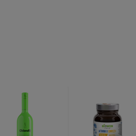
o newslettera
 Familia
uj nasz newsletter
% rabatu na pierwszy
zakup.