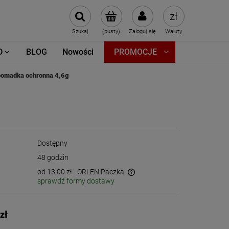
Szukaj
(pusty)
Zaloguj się
Waluty
D
BLOG
Nowości
PROMOCJE
omadka ochronna 4,6g
Dostępny
48 godzin
od 13,00 zł
- ORLEN Paczka
sprawdź formy dostawy
Cena nie zawiera ewentualnych kosztów
płatności
zł