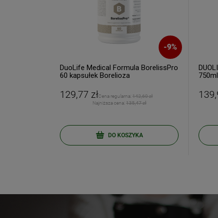
Twój email
-
44
%
-
9
%
e 60
DuoLife Medical Formula BorelissPro
DUOLIF
ODBI
60 kapsułek Borelioza
750ml
129,77 zł
139,
Poli
 zł
Cena regularna:
142,60 zł
 zł
Najniższa cena:
135,47 zł
pności
DO KOSZYKA