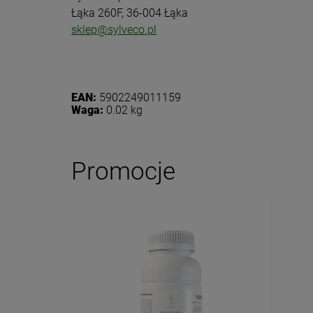
Łąka 260F, 36-004 Łąka
sklep@sylveco.pl
EAN:
5902249011159
Waga:
0.02 kg
Promocje
Dołącz d
Eko
Zasubskryb
i otrzymaj
5
Twoje imię