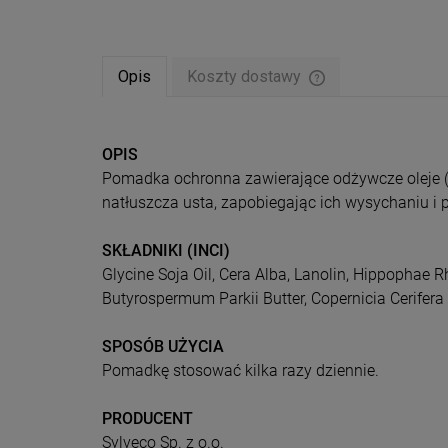
Opis
Koszty dostawy
Cena nie zawiera ew
płatności
OPIS
Pomadka ochronna zawierające odżywcze oleje (z 
natłuszcza usta, zapobiegając ich wysychaniu 
SKŁADNIKI (INCI)
Glycine Soja Oil, Cera Alba, Lanolin, Hippophae
Butyrospermum Parkii Butter, Copernicia Cerifer
SPOSÓB UŻYCIA
Pomadkę stosować kilka razy dziennie.
PRODUCENT
Sylveco Sp. z o.o.