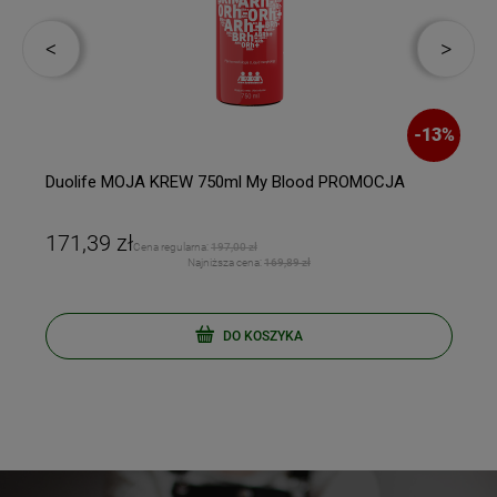
%
-
13
%
Duolife MOJA KREW 750ml My Blood PROMOCJA
171,39 zł
Cena regularna:
197,00 zł
Najniższa cena:
169,89 zł
DO KOSZYKA