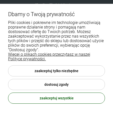
Eko-Familia GAJ Sp.Jawna
Dbamy o Twoją prywatność
Gdańska 60
90-616 Łódź
Pliki cookies i pokrewne im technologie umożliwiają
poprawne działanie strony i pomagają nam
dostosować ofertę do Twoich potrzeb. Możesz
790 727 174
zaakceptować wykorzystanie przez nas wszystkich
tych plików i przejść do sklepu lub dostosować użycie
sklep@eko-familia.pl
plików do swoich preferencji, wybierając opcję
"Dostosuj zgody".
Więcej o plikach cookies przeczytasz w naszej
Informacje o sklepie
Zasubskrybuj nasz newsletter
Polityce prywatności.
i otrzymaj
5
% rabatu na zakupy.
Suplementy diety
zaakceptuj tylko niezbędne
Twój email
Popularne kategorie
dostosuj zgody
Moje konto
ODBIERZ RABAT
zaakceptuj wszystkie
polityka prywatności