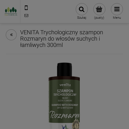
790 727 174
sklep@eko-familia.pl
Szukaj
(pusty)
Menu
VENITA Trychologiczny szampon
Rozmaryn do włosów suchych i
łamliwych 300ml