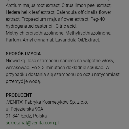
Arctium majus root extract, Citrus limon peel extract,
Hedera helix leaf extract, Calendula officinalis flower
extract, Tropaeolum majus flower extract, Peg-40
hydrogenated castor oil, Citric acid,
Methylchloroisothiazolinone, Methylisothiazolinone,
Parfum, Amyl cinnamal, Lavandula Oil/Extract.
SPOSÓB UŻYCIA
Niewielką ilość szamponu nanieść na wilgotne włosy,
wmasować. Po 2-3 minutach dokładnie spłukać. W
przypadku dostania się szamponu do oczu natychmiast
przemyć je wodą.
PRODUCENT
„VENITA” Fabryka Kosmetyków Sp. z o.o.
ul.Pojezierska 90A
91-341 Łódź, Polska
sekretariat@venita.com.pl