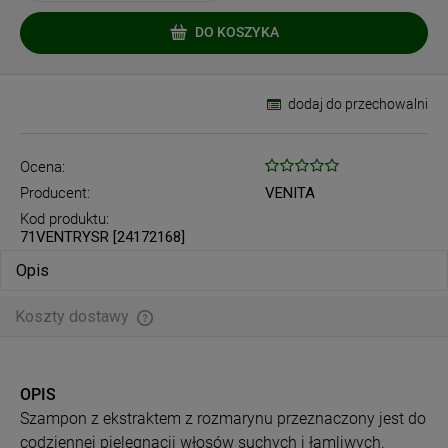
DO KOSZYKA
dodaj do przechowalni
Ocena:
Producent:
VENITA
Kod produktu:
71VENTRYSR [24172168]
Opis
Koszty dostawy
Cena nie zawiera ewentualnych kosztów płatności
OPIS
Szampon z ekstraktem z rozmarynu przeznaczony jest do
codziennej pielęgnacji włosów suchych i łamliwych.