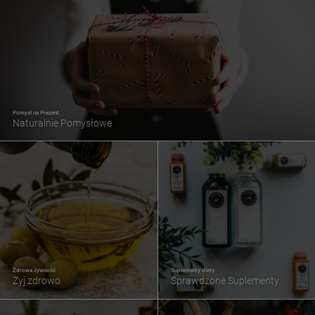
Pomysł na Prezent
Naturalnie Pomysłowe
Zdrowa żywność
Suplementy diety
Żyj zdrowo
Sprawdzone Suplementy