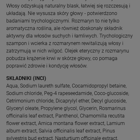
Włosy odzyskują naturalny blask, łatwiej się rozczesują i
układają. Nie wysusza skóry głowy - potwierdzono
badaniami trychologicznymi. Rozmaryn to nie tylko
aromatyczna roślina, ale również doskonały składnik
aktywny dla włosów suchych i łamliwych. Trychologiczny
szampon i wcierka z rozmarynem rewitalizują włosy i
zatrzymują w nich wilgoć. Olejek eteryczny z rozmarynu
pobudza krążenie krwi w skórze głowy, co pomaga
poprawić zdrowie i kondycję włosów.
SKŁADNIKI (INCI)
Aqua, Sodium laureth sulfate, Cocamidopropyl betaine,
Sodium chloride, Peg-4 rapeseedamide, Coco-glucoside,
Cetrimonium chloride, Dicaprylyl ether, Decyl glucoside,
Glyceryl oleate, Propylene glycol, Glycerin, Rosmarinus
officinalis leaf extract, Panthenol, Chamomilla recutita
flower extract, Arnica montana flower extract, Lamium
album extract, Salvia officinalis leaf extract, Pinus
sylvestris bud extract, Nasturtium officinale extract,