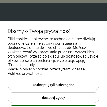
Eko-Familia GAJ Sp.Jawna
Dbamy o Twoją prywatność
Gdańska 60
90-616 Łódź
Pliki cookies i pokrewne im technologie umożliwiają
poprawne działanie strony i pomagają nam
dostosować ofertę do Twoich potrzeb. Możesz
790 727 174
zaakceptować wykorzystanie przez nas wszystkich
tych plików i przejść do sklepu lub dostosować użycie
sklep@eko-familia.pl
plików do swoich preferencji, wybierając opcję
"Dostosuj zgody".
Więcej o plikach cookies przeczytasz w naszej
Informacje o sklepie
Zasubskrybuj nasz newsletter
Polityce prywatności.
i otrzymaj
5
% rabatu na zakupy.
Suplementy diety
zaakceptuj tylko niezbędne
Twój email
Popularne kategorie
dostosuj zgody
Moje konto