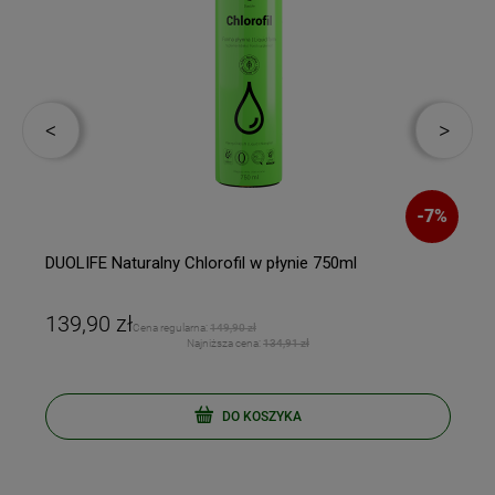
%
-
7
%
DUOLIFE Naturalny Chlorofil w płynie 750ml
139,90 zł
Cena regularna:
149,90 zł
Najniższa cena:
134,91 zł
DO KOSZYKA