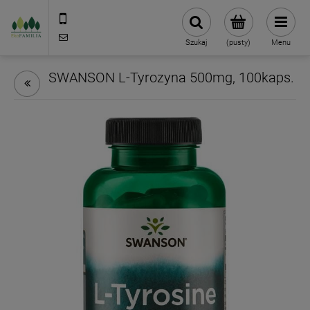
790 727 174
sklep@eko-familia.pl
Szukaj
(pusty)
Menu
SWANSON L-Tyrozyna 500mg, 100kaps.