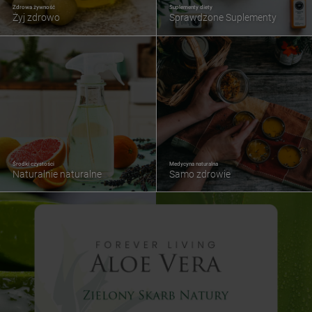
Zdrowa żywność
Suplementy diety
Żyj zdrowo
Sprawdzone Suplementy
Środki czystości
Medycyna naturalna
Naturalnie naturalne
Samo zdrowie