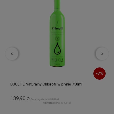
-
7
%
DUOLIFE Naturalny Chlorofil w płynie 750ml
139,90 zł
Cena regularna:
149,90 zł
Najniższa cena:
134,91 zł