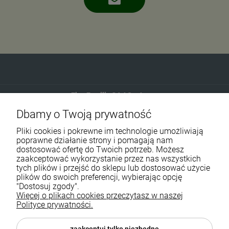
Eko-Familia GAJ Sp.Jawna
Dbamy o Twoją prywatność
Gdańska 60
90-616 Łódź
Pliki cookies i pokrewne im technologie umożliwiają
poprawne działanie strony i pomagają nam
dostosować ofertę do Twoich potrzeb. Możesz
790 727 174
zaakceptować wykorzystanie przez nas wszystkich
tych plików i przejść do sklepu lub dostosować użycie
sklep@eko-familia.pl
plików do swoich preferencji, wybierając opcję
"Dostosuj zgody".
Więcej o plikach cookies przeczytasz w naszej
Informacje o sklepie
Zasubskrybuj nasz newsletter
Polityce prywatności.
i otrzymaj
5
% rabatu na zakupy.
Suplementy diety