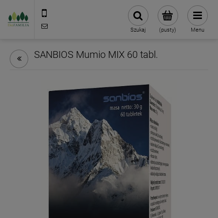
790 727 174
sklep@eko-familia.pl
Szukaj
(pusty)
Menu
SANBIOS Mumio MIX 60 tabl.