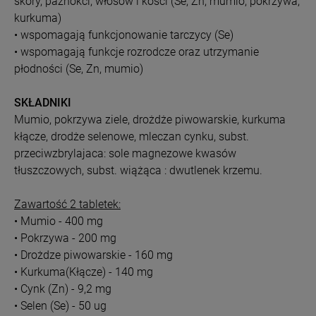
skóry, paznokci, włosów i kości (Se, Zn, mumio, pokrzywa,
kurkuma)
• wspomagają funkcjonowanie tarczycy (Se)
• wspomagają funkcje rozrodcze oraz utrzymanie
płodności (Se, Zn, mumio)
SKŁADNIKI
Mumio, pokrzywa ziele, drożdże piwowarskie, kurkuma
kłącze, drodże selenowe, mleczan cynku, subst.
przeciwzbrylajaca: sole magnezowe kwasów
tłuszczowych, subst. wiążąca : dwutlenek krzemu.
Zawartość 2 tabletek:
• Mumio - 400 mg
• Pokrzywa - 200 mg
• Drożdze piwowarskie - 160 mg
• Kurkuma(Kłącze) - 140 mg
• Cynk (Zn) - 9,2 mg
• Selen (Se) - 50 ug