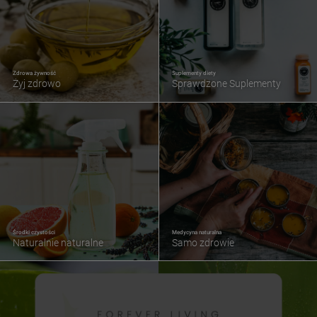
Zdrowa żywność
Suplementy diety
Żyj zdrowo
Sprawdzone Suplementy
Środki czystości
Medycyna naturalna
Naturalnie naturalne
Samo zdrowie