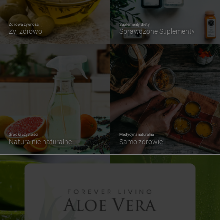
Zdrowa żywność
Suplementy diety
Żyj zdrowo
Sprawdzone Suplementy
Środki czystości
Medycyna naturalna
Naturalnie naturalne
Samo zdrowie