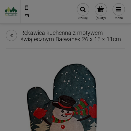
790 727 174
sklep@eko-familia.pl
Szukaj
(pusty)
Menu
Rękawica kuchenna z motywem
świątecznym Bałwanek 26 x 16 x 11cm