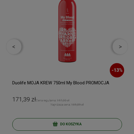
%
-
13
%
Duolife MOJA KREW 750ml My Blood PROMOCJA
171,39 zł
Cena regularna:
197,00 zł
Najniższa cena:
169,89 zł
DO KOSZYKA