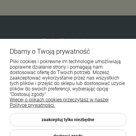
Eko-Familia GAJ Sp.Jawna
Dbamy o Twoją prywatność
Gdańska 60
90-616 Łódź
Pliki cookies i pokrewne im technologie umożliwiają
poprawne działanie strony i pomagają nam
dostosować ofertę do Twoich potrzeb. Możesz
790 727 174
zaakceptować wykorzystanie przez nas wszystkich
tych plików i przejść do sklepu lub dostosować użycie
sklep@eko-familia.pl
plików do swoich preferencji, wybierając opcję
"Dostosuj zgody".
Więcej o plikach cookies przeczytasz w naszej
Informacje o sklepie
Zasubskrybuj nasz newsletter
Polityce prywatności.
i otrzymaj
5
% rabatu na zakupy.
Suplementy diety
zaakceptuj tylko niezbędne
Twój email
Popularne kategorie