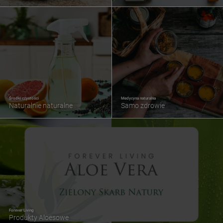
Środki czystości
Medycyna naturalna
Naturalnie naturalne
Samo zdrowie
Forever Living
Produkty Aloesowe