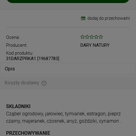
dodaj do przechowalni
Ocena:
Producent:
DARY NATURY
Kod produktu:
31DARZPRKA1 [19687783]
Opis
Koszty dostawy
Cena nie zawiera ewentualnych kosztów płatności
SKŁADNIKI
Cząber ogrodowy, jałowiec, tymianek, estragon, pieprz
czarny, majeranek, czosnek, anyż, goździki, cynamon .
PRZECHOWYWANIE