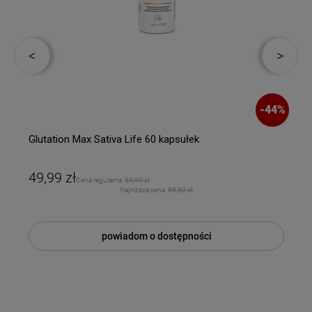
%
-
44
%
Glutation Max Sativa Life 60 kapsułek
49,99 zł
Cena regularna:
89,90 zł
Najniższa cena:
89,90 zł
powiadom o dostępności