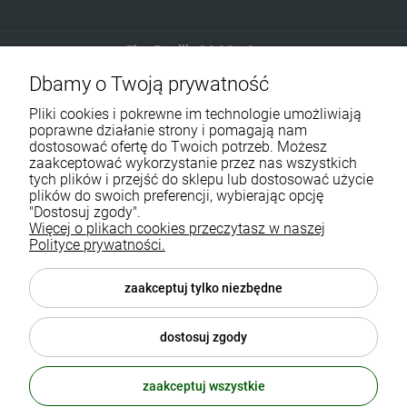
Eko-Familia GAJ Sp.Jawna
Dbamy o Twoją prywatność
Gdańska 60
90-616 Łódź
Pliki cookies i pokrewne im technologie umożliwiają
poprawne działanie strony i pomagają nam
dostosować ofertę do Twoich potrzeb. Możesz
790 727 174
zaakceptować wykorzystanie przez nas wszystkich
tych plików i przejść do sklepu lub dostosować użycie
sklep@eko-familia.pl
plików do swoich preferencji, wybierając opcję
"Dostosuj zgody".
Więcej o plikach cookies przeczytasz w naszej
Informacje o sklepie
Zasubskrybuj nasz newsletter
Polityce prywatności.
i otrzymaj
5
% rabatu na zakupy.
Suplementy diety
zaakceptuj tylko niezbędne
Twój email
Popularne kategorie
dostosuj zgody
Moje konto
ODBIERZ RABAT
zaakceptuj wszystkie