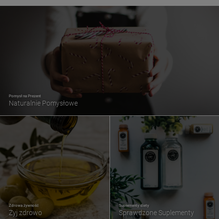
Pomysł na Prezent
Naturalnie Pomysłowe
Zdrowa żywność
Suplementy diety
Żyj zdrowo
Sprawdzone Suplementy