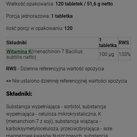
Wielkość opakowania:
120 tabletek / 51,6 g netto
Porcja jednorazowa:
1 tabletka
Ilość porcji w opakowaniu:
120
1
Składniki
RWS
tabletka
Witamina K
(menachinon-7 Bacillus
100 µg
133%
subtilis natto)
RWS
- Dzienna referencyjna wartość spożycia
<>
Nie ustalono dziennej referencyjnej wartości spożycia
Składniki:
Substancja wypełniająca - sorbitol, substancja
wypełniająca - celuloza mikrokrystaliczna, K
(menanchion-7 z soji), substancja wiążąca -
karboksymetyloceluloza, przeciwzbrylająca - sole
magnezowe kwasów tłuszczowych, substancja