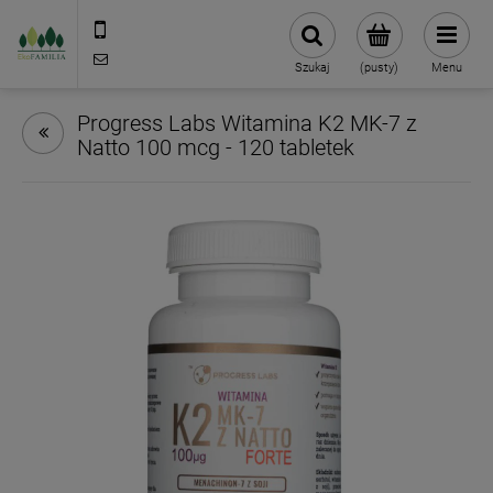
790 727 174
sklep@eko-familia.pl
Szukaj
(pusty)
Menu
Progress Labs Witamina K2 MK-7 z
Natto 100 mcg - 120 tabletek