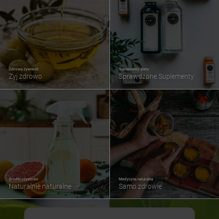
Zdrowa żywność
Suplementy diety
Żyj zdrowo
Sprawdzone Suplementy
Środki czystości
Medycyna naturalna
Naturalnie naturalne
Samo zdrowie