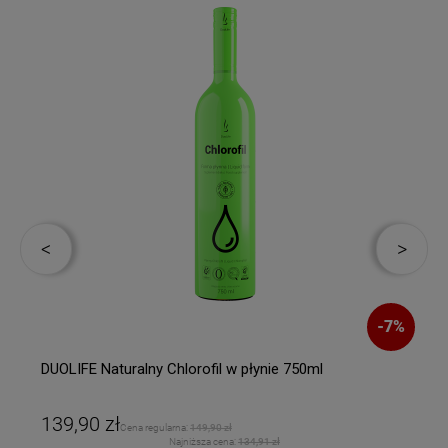
-
7
%
DUOLIFE Naturalny Chlorofil w płynie 750ml
139,90 zł
Cena regularna:
149,90 zł
Najniższa cena:
134,91 zł