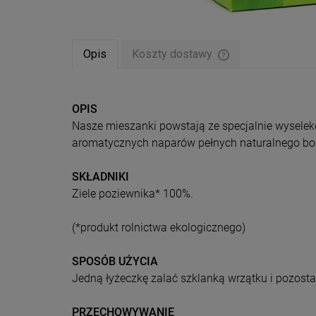
Opis
Koszty dostawy
Cena nie zawiera ew
płatności
OPIS
Nasze mieszanki powstają ze specjalnie wyselek
aromatycznych naparów pełnych naturalnego bo
SKŁADNIKI
Ziele poziewnika* 100%.
(*produkt rolnictwa ekologicznego)
SPOSÓB UŻYCIA
Jedną łyżeczkę zalać szklanką wrzątku i pozost
PRZECHOWYWANIE