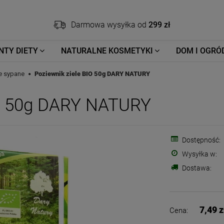
Darmowa wysyłka od
299 zł
NTY DIETY
NATURALNE KOSMETYKI
DOM I OGRÓ
e sypane
Poziewnik ziele BIO 50g DARY NATURY
IO 50g DARY NATURY
Dostępność:
Wysyłka w:
Dostawa:
7,49 z
Cena: