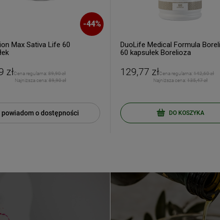
-
44
%
ion Max Sativa Life 60
DuoLife Medical Formula Borel
łek
60 kapsułek Borelioza
ERZ RABAT 5%
9 zł
129,77 zł
Cena regularna:
89,90 zł
Cena regularna:
142,60 zł
Najniższa cena:
89,90 zł
Najniższa cena:
135,47 zł
tyka prywatności
powiadom o dostępności
DO KOSZYKA