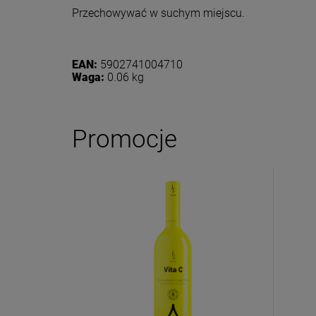
Przechowywać w suchym miejscu.
EAN:
5902741004710
Waga:
0.06 kg
Promocje
Dołącz d
Eko
Zasubskryb
i otrzymaj
5
Twoje imię