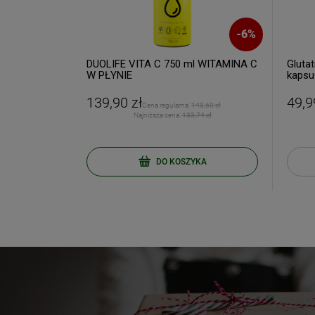
Twój email
-
13
%
-
6
%
ml My Blood
DUOLIFE VITA C 750 ml WITAMINA C
Glutat
W PŁYNIE
kapsu
ODBI
139,90 zł
49,9
7,00 zł
Cena regularna:
148,60 zł
9 zł
Najniższa cena:
133,74 zł
Poli
KA
DO KOSZYKA