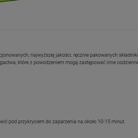
entualnych kosztów
cjonowanych, najwyższej jakości, ręcznie pakowanych składni
gactwa, które z powodzeniem mogą zastępować inne codzienne
awić pod przykryciem do zaparzenia na około 10-15 minut.