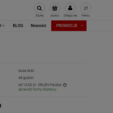
Szukaj
(pusty)
Zaloguj się
Waluty
D
BLOG
Nowości
PROMOCJE
duża ilość
48 godzin
od 13,00 zł
- ORLEN Paczka
sprawdź formy dostawy
Cena nie zawiera ewentualnych kosztów
płatności
ł