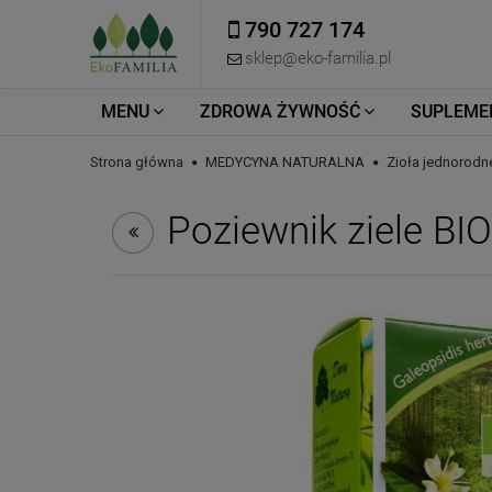
790 727 174
sklep@eko-familia.pl
MENU
ZDROWA ŻYWNOŚĆ
SUPLEME
Strona główna
MEDYCYNA NATURALNA
Zioła jednorodn
Poziewnik ziele B