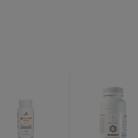
o newslettera
 Familia
uj nasz newsletter
% rabatu na pierwszy
zakup.