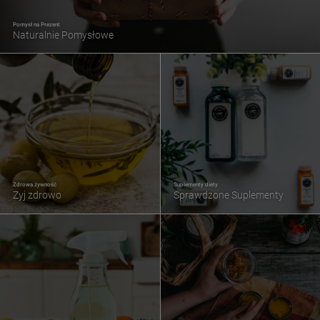
Pomysł na Prezent
Naturalnie Pomysłowe
Zdrowa żywność
Suplementy diety
Żyj zdrowo
Sprawdzone Suplementy