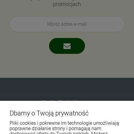
promocjach
Eko-Familia GAJ Sp.Jawna
Dbamy o Twoją prywatność
Gdańska 60
90-616 Łódź
Pliki cookies i pokrewne im technologie umożliwiają
poprawne działanie strony i pomagają nam
dostosować ofertę do Twoich potrzeb. Możesz