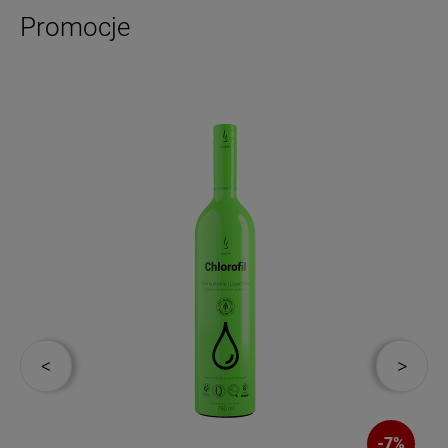
Promocje
-
7
%