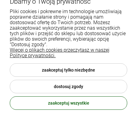
Dbamy o Twoją prywatność
Gdańska 60
90-616 Łódź
Pliki cookies i pokrewne im technologie umożliwiają
poprawne działanie strony i pomagają nam
dostosować ofertę do Twoich potrzeb. Możesz
790 727 174
zaakceptować wykorzystanie przez nas wszystkich
tych plików i przejść do sklepu lub dostosować użycie
sklep@eko-familia.pl
plików do swoich preferencji, wybierając opcję
"Dostosuj zgody".
Więcej o plikach cookies przeczytasz w naszej
Informacje o sklepie
Zasubskrybuj nasz newsletter
Polityce prywatności.
i otrzymaj
5
% rabatu na zakupy.
Suplementy diety
zaakceptuj tylko niezbędne
Twój email
Popularne kategorie
dostosuj zgody
Moje konto
ODBIERZ RABAT
zaakceptuj wszystkie
polityka prywatności
© 2026 eko-familia.pl . Wszelkie prawa zastrzeżone.
Styl graficzny ShopGadget.pl
Sklep internetowy Shoper.pl