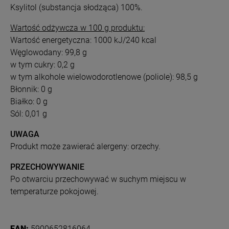
Ksylitol (substancja słodząca) 100%.
Wartość odżywcza w 100 g produktu:
Wartość energetyczna: 1000 kJ/240 kcal
Węglowodany: 99,8 g
w tym cukry: 0,2 g
w tym alkohole wielowodorotlenowe (poliole): 98,5 g
Błonnik: 0 g
Białko: 0 g
Sól: 0,01 g
UWAGA
Produkt może zawierać alergeny: orzechy.
PRZECHOWYWANIE
Po otwarciu przechowywać w suchym miejscu w
temperaturze pokojowej.
EAN:
5900652816064