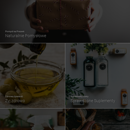
Pomysł na Prezent
Naturalnie Pomysłowe
Zdrowa żywność
Suplementy diety
Żyj zdrowo
Sprawdzone Suplementy