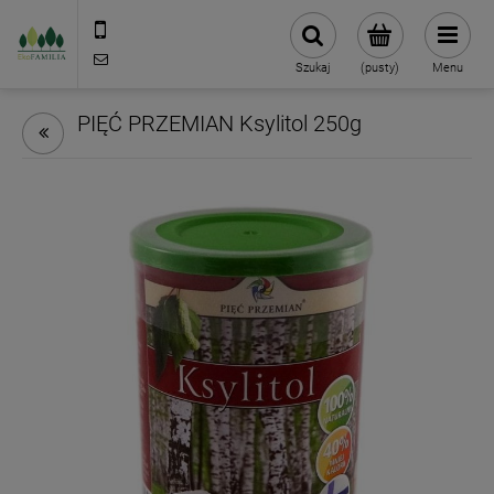
790 727 174
sklep@eko-familia.pl
Szukaj
(pusty)
Menu
PIĘĆ PRZEMIAN Ksylitol 250g