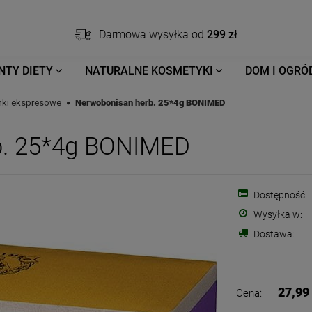
Darmowa wysyłka od
299 zł
NTY DIETY
NATURALNE KOSMETYKI
DOM I OGRÓ
nki ekspresowe
Nerwobonisan herb. 25*4g BONIMED
b. 25*4g BONIMED
Dostępność:
Wysyłka w:
Dostawa:
27,99 
Cena: