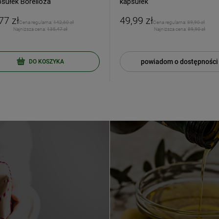
psułek Borelioza
kapsułek
77 zł
49,99 zł
Cena regularna:
142,60 zł
Cena regularna:
89,90 zł
Najniższa cena:
135,47 zł
Najniższa cena:
89,90 zł
powiadom o dostępności
DO KOSZYKA