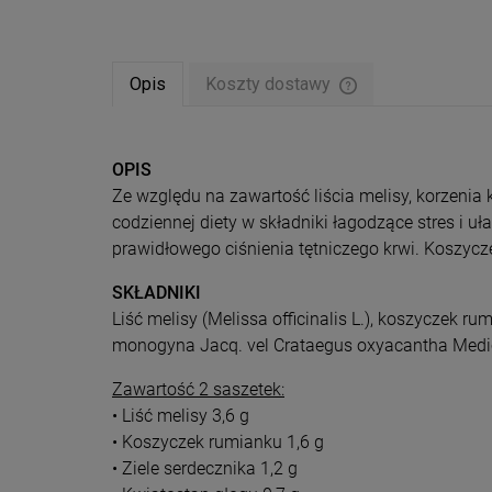
Opis
Koszty dostawy
Cena nie zawiera ew
płatności
OPIS
Ze względu na zawartość liścia melisy, korzenia 
codziennej diety w składniki łagodzące stres i 
prawidłowego ciśnienia tętniczego krwi. Koszycze
SKŁADNIKI
Liść melisy (Melissa officinalis L.), koszyczek r
monogyna Jacq. vel Crataegus oxyacantha Medicus.
Zawartość 2 saszetek:
• Liść melisy 3,6 g
• Koszyczek rumianku 1,6 g
• Ziele serdecznika 1,2 g