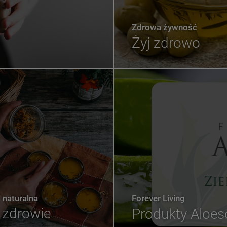
Zdrowa żywność
Żyj zdrowo
naturalna
Forever Living
zdrowie
Produkty Aloe