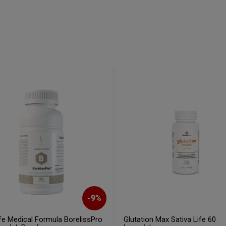
uj nasz newsletter
% rabatu na pierwszy
zakup.
ERZ RABAT 5%
tyka prywatności
-
9
%
fe Medical Formula BorelissPro
Glutation Max Sativa Life 60