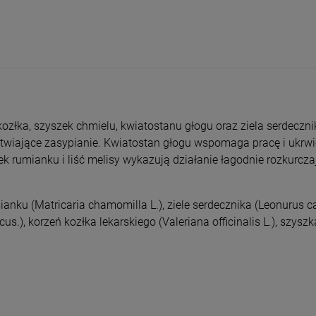
entualnych kosztów
kozłka, szyszek chmielu, kwiatostanu głogu oraz ziela serdeczn
ułatwiające zasypianie. Kwiatostan głogu wspomaga pracę i ukr
k rumianku i liść melisy wykazują działanie łagodnie rozkurcza
umianku (Matricaria chamomilla L.), ziele serdecznika (Leonurus 
), korzeń kozłka lekarskiego (Valeriana officinalis L.), szyszk