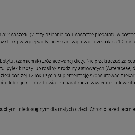
a: 2 saszetki (2 razy dziennie po 1 saszetce preparatu w postac
zklanką wrzącej wody, przykryć i zaparzać przez okres 10 minu
tytut (zamiennik) zróżnicowanej diety. Nie przekraczać zalecan
u, pyłek brzozy lub rośliny z rodziny astrowatych (Asteraceae
u dzieci poniżej 12 roku życia suplementację skonsultować z le
u dobrego stanu zdrowia. Preparat może zawierać śladowe ilo
uchym i niedostępnym dla małych dzieci. Chronić przed promi
o newslettera
 Familia