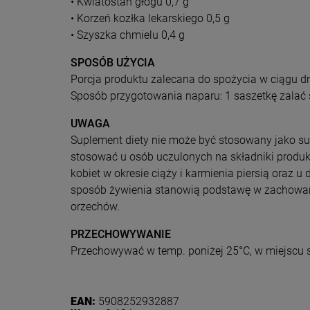
• Kwiatostan głogu 0,7 g
• Korzeń kozłka lekarskiego 0,5 g
• Szyszka chmielu 0,4 g
SPOSÓB UŻYCIA
Porcja produktu zalecana do spożycia w ciągu dni
Sposób przygotowania naparu: 1 saszetkę zalać s
UWAGA
Suplement diety nie może być stosowany jako subs
stosować u osób uczulonych na składniki produkt
kobiet w okresie ciąży i karmienia piersią oraz 
sposób żywienia stanowią podstawę w zachowani
orzechów.
PRZECHOWYWANIE
Przechowywać w temp. poniżej 25°C, w miejscu s
Dołącz d
Eko
EAN:
5908252932887