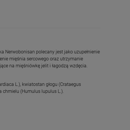
ika Nerwobonisan polecany jest jako uzupełnienie
wienie mięśnia sercowego oraz utrzymanie
jące na mięśniówkę jelit i łagodzą wzdęcia.
cardiaca L.), kwiatostan głogu (Crataegus
a chmielu (Humulus lupulus L.).