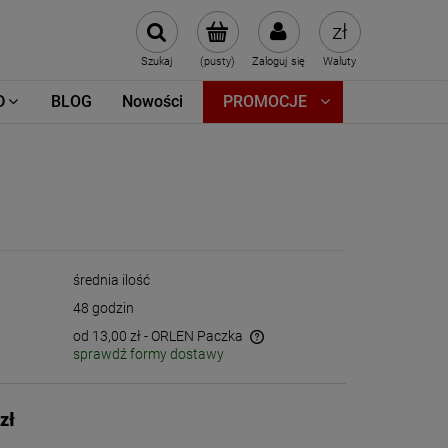
Szukaj
(pusty)
Zaloguj się
Waluty
D
BLOG
Nowości
PROMOCJE
średnia ilość
48 godzin
od 13,00 zł
- ORLEN Paczka
sprawdź formy dostawy
Cena nie zawiera ewentualnych kosztów
płatności
zł