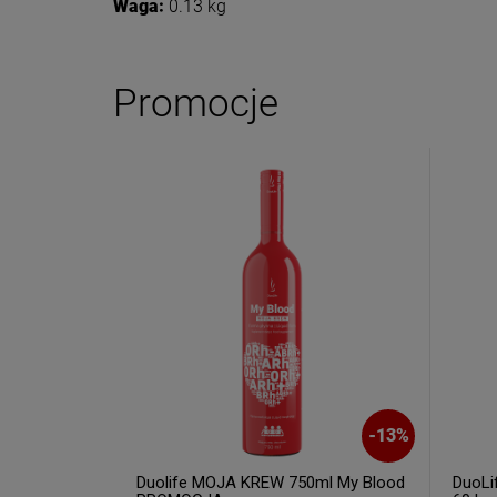
Waga:
0.13 kg
Zasubskryb
i otrzymaj
5
Promocje
Twoje imię
Twój email
ODBI
Poli
-
10
%
-
13
%
plex+ 90
Duolife MOJA KREW 750ml My Blood
DuoLi