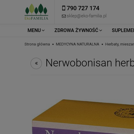
790 727 174
sklep@eko-familia.pl
MENU
ZDROWA ŻYWNOŚĆ
SUPLEME
Strona główna
MEDYCYNA NATURALNA
Herbaty, miesza
Nerwobonisan her