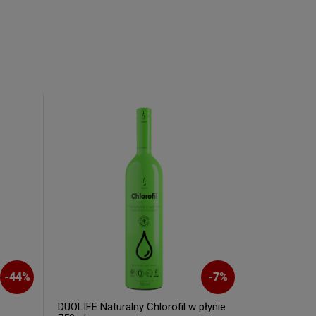
-
44
%
-
7
%
DUOLIFE Naturalny Chlorofil w płynie
DUOLIFE VI