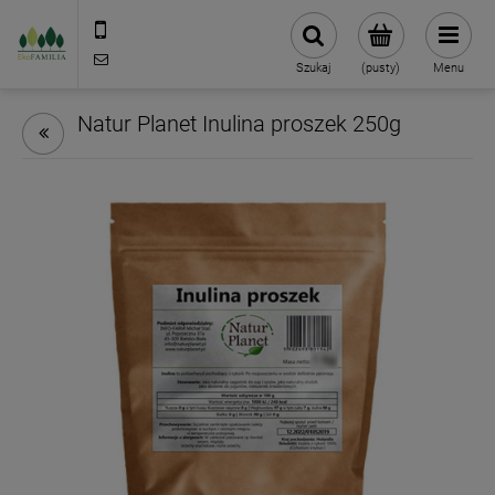
790 727 174
sklep@eko-familia.pl
Szukaj
(pusty)
Menu
Natur Planet Inulina proszek 250g