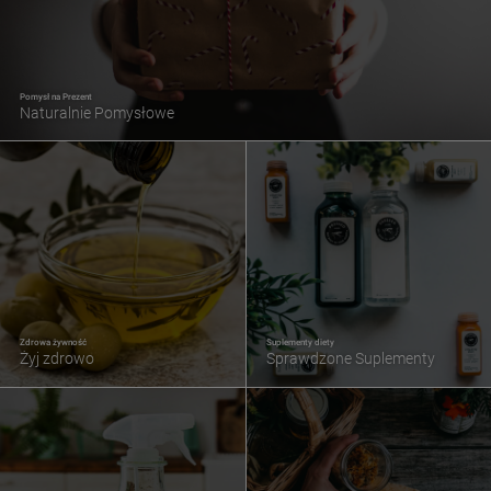
Pomysł na Prezent
Naturalnie Pomysłowe
Zdrowa żywność
Suplementy diety
Żyj zdrowo
Sprawdzone Suplementy