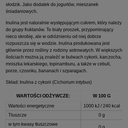
słodzik. Jako dodatek do jogurtów, mieszanek
śniadaniowych.
Inulina jest naturalnie występującym cukrem, który należy
do grupy fruktanów. To biały proszek, przypominający
nieco skrobię, ale w odróżnieniu od niej dobrze
rozpuszcza się w wodzie. Inulina produkowana jest
głównie przez rośliny z rodziny astrowatych. W większych
ilościach można ją znaleźć w bulwach cykorii, karczocha,
mniszka lekarskiego, topinamburu, a także w cebuli,
porze, czosnku, bananach i szparagach.
Skład:
Inulina z cykorii (Cichorium intybus)
WARTOŚCI ODŻYWCZE:
W 100 G
Wartości energetyczne
1000 kJ / 240 kcal
Tłuszcze
0 g
w tym kwasy tłuszczowe
0 g