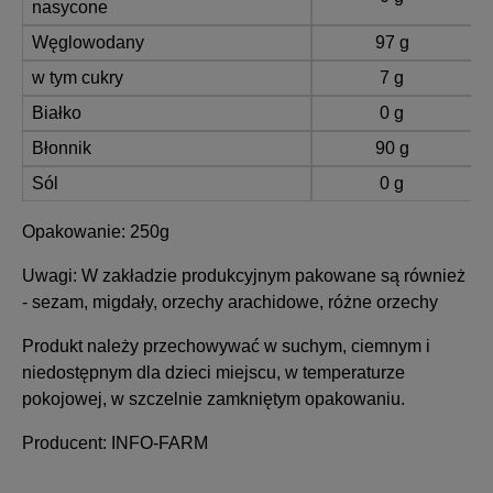
nasycone
Węglowodany
97 g
w tym cukry
7 g
Białko
0 g
Błonnik
90 g
Sól
0 g
Opakowanie:
250g
Uwagi:
W zakładzie produkcyjnym pakowane są również
- sezam, migdały, orzechy arachidowe, różne orzechy
Produkt należy przechowywać w suchym, ciemnym i
niedostępnym dla dzieci miejscu, w temperaturze
pokojowej, w szczelnie zamkniętym opakowaniu.
Producent:
INFO-FARM