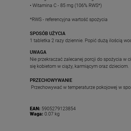
• Witamina C - 85 mg (106% RWS*)
*RWS - referencyjna wartość spożycia
SPOSÓB UŻYCIA
1 tabletka 2 razy dziennie. Popić dużą ilością wo
UWAGA
Nie przekraczać zalecanej porcji do spożycia w 
się kobietom w ciąży, karmiącym oraz dzieciom.
PRZECHOWYWANIE
Przechowywać w temperaturze pokojowej w sposó
Dołącz d
EAN:
5905279123854
Waga:
0.07 kg
Eko
Zasubskryb