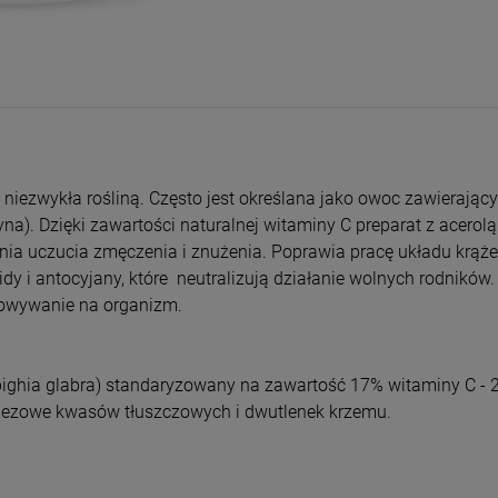
entualnych kosztów
 niezwykła rośliną. Często jest określana jako owoc zawierając
yna). Dzięki zawartości naturalnej witaminy C preparat z acero
enia uczucia zmęczenia i znużenia. Poprawia pracę układu krąże
dy i antocyjany, które neutralizują działanie wolnych rodników
łowywanie na organizm.
ighia glabra) standaryzowany na zawartość 17% witaminy C - 2
gnezowe kwasów tłuszczowych i dwutlenek krzemu.