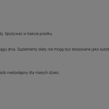
dy. Spożywać w trakcie posiłku.
ciągu dnia. Suplementy diety nie mogą być stosowane jako substy
b niedostępny dla małych dzieci.
o newslettera
 Familia
uj nasz newsletter