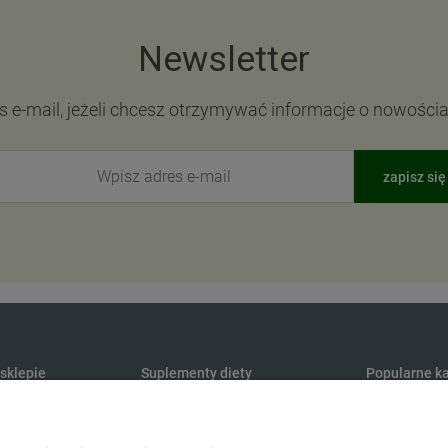
Newsletter
s e-mail, jeżeli chcesz otrzymywać informacje o nowości
zapisz się
 sklepie
Suplementy diety
Popularne ka
Produkty konopne CBD
Medycyna na
y dostawy
Suplementy na odporność
Maty do aku