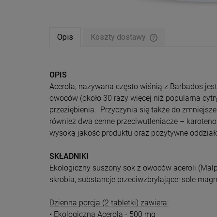
Opis
Koszty dostawy
Cena nie zawiera ew
płatności
OPIS
Acerola, nazywana często wiśnią z Barbados jest
owoców (około 30 razy więcej niż popularna cytr
przeziębienia. Przyczynia się także do zmniejsz
również dwa cenne przeciwutleniacze – karotenoi
wysoką jakość produktu oraz pozytywne oddzia
SKŁADNIKI
Ekologiczny suszony sok z owoców aceroli (Malp
skrobia, substancje przeciwzbrylające: sole ma
Dzienna porcja (2 tabletki) zawiera:
• Ekologiczna Acerola - 500 mg