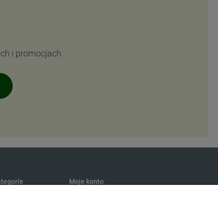
ach i promocjach
tegorie
Moje konto
turalna
Twoje zamówienia
presury
Ustawienia konta