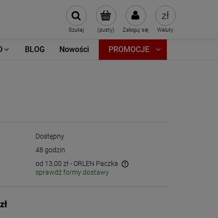
Szukaj
(pusty)
Zaloguj się
Waluty
D
BLOG
Nowości
PROMOCJE
Dostępny
48 godzin
od 13,00 zł
- ORLEN Paczka
sprawdź formy dostawy
Cena nie zawiera ewentualnych kosztów
płatności
zł