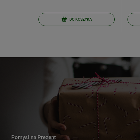
KA
DO KOSZYKA
Pomysł na Prezent