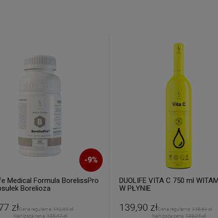
% rabatu na pierwszy
zakup.
ERZ RABAT 5%
tyka prywatności
-
9
%
fe Medical Formula BorelissPro
DUOLIFE VITA C 750 ml WITA
psułek Borelioza
W PŁYNIE
77 zł
139,90 zł
Cena regularna:
142,60 zł
Cena regularna:
148,60 zł
Najniższa cena:
135,47 zł
Najniższa cena:
133,74 zł