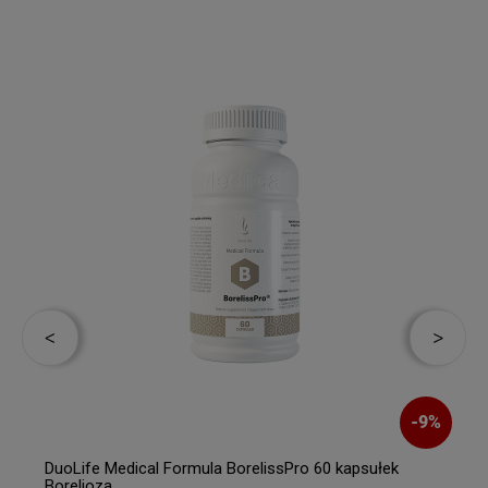
-
9
%
DuoLife Medical Formula BorelissPro 60 kapsułek
Borelioza