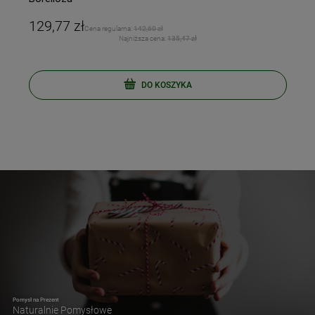
129,77 zł
Cena regularna:
142,60 zł
Najniższa cena:
135,47 zł
DO KOSZYKA
Pomysł na Prezent
Naturalnie Pomysłowe