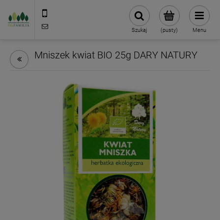
790 727 174
sklep@eko-familia.pl
Szukaj
(pusty)
Menu
Mniszek kwiat BIO 25g DARY NATURY