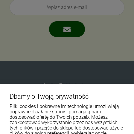
Eko-Familia GAJ Sp.Jawna
Dbamy o Twoją prywatność
Gdańska 60
90-616 Łódź
Pliki cookies i pokrewne im technologie umożliwiają
poprawne działanie strony i pomagają nam
dostosować ofertę do Twoich potrzeb. Możesz
790 727 174
zaakceptować wykorzystanie przez nas wszystkich
tych plików i przejść do sklepu lub dostosować użycie
sklep@eko-familia.pl
plików do swoich preferencji, wybierając opcję