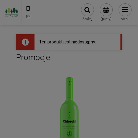
790 727 174
sklep@eko-familia.pl
Szukaj
(pusty)
Menu
Ten produkt jest niedostępny.
Promocje