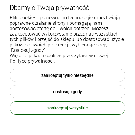
Dbamy o Twoją prywatność
Gdańska 60
90-616 Łódź
Pliki cookies i pokrewne im technologie umożliwiają
poprawne działanie strony i pomagają nam
dostosować ofertę do Twoich potrzeb. Możesz
790 727 174
zaakceptować wykorzystanie przez nas wszystkich
tych plików i przejść do sklepu lub dostosować użycie
sklep@eko-familia.pl
plików do swoich preferencji, wybierając opcję
"Dostosuj zgody".
Więcej o plikach cookies przeczytasz w naszej
Informacje o sklepie
Zasubskrybuj nasz newsletter
Polityce prywatności.
i otrzymaj
5
% rabatu na zakupy.
Suplementy diety
zaakceptuj tylko niezbędne
Twój email
Popularne kategorie
dostosuj zgody
Moje konto
ODBIERZ RABAT
zaakceptuj wszystkie
polityka prywatności
© 2026 eko-familia.pl . Wszelkie prawa zastrzeżone.
Styl graficzny ShopGadget.pl
Sklep internetowy Shoper.pl