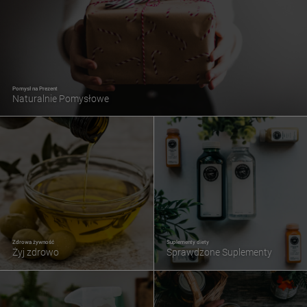
Pomysł na Prezent
Naturalnie Pomysłowe
Zdrowa żywność
Suplementy diety
Żyj zdrowo
Sprawdzone Suplementy