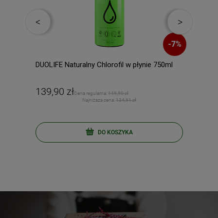
-
44
%
-
7
%
DUOLIFE Naturalny Chlorofil w płynie 750ml
DuoL
kaps
139,90 zł
129
Cena regularna:
149,90 zł
Najniższa cena:
134,91 zł
DO KOSZYKA