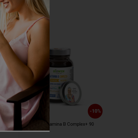
-
7
%
-
10
%
płynie
BIOWEN Witamina B Complex+ 90
DuoLife Med
kapsułek
60 kapsułek