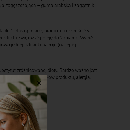
cja zagęszczająca – guma arabska i zagęstnik
anki 1 płaską miarkę produktu i rozpuścić w
produktu zwiększyć porcję do 2 miarek. Wypić
owo jednej szklanki napoju (najlepiej
ubstytut zróżnicowanej diety. Bardzo ważne jest
rykolwiek ze składników produktu, alergia.