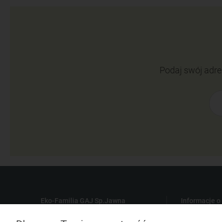
Podaj swój adre
Eko-Familia GAJ Sp.Jawna
Informacje o
Gdańska 60
Płatności