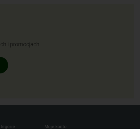
ach i promocjach
tegorie
Moje konto
turalna
Twoje zamówienia