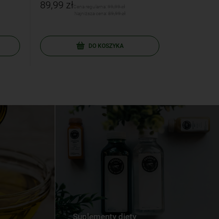
89,99 zł
129,77 zł
Cena regularna:
99,99 zł
Najniższa cena:
89,99 zł
Naj
DO KOSZYKA
Suplementy diety