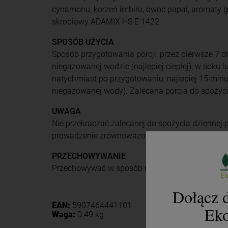
cynamonu, korzeń imbiru, owoc papai, aromaty (
skrobiowy ADAMIX HS E 1422.
SPOSÓB UŻYCIA
Sposób przygotowania porcji: przez pierwsze 7 d
niegazowanej wodzie (najlepiej ciepłej), w soku
natychmiast po przygotowaniu, najlepiej 15 minu
niegazowanej wody). Zalecana porcja do spożycia
UWAGA
Nie przekraczać zalecanej do spożycia dziennej 
prowadzenie zrównoważonego sposobu żywienia i 
PRZECHOWYWANIE
Przechowywać w sposób niedostępny dla małych d
Dołącz d
EAN:
5907464441101
Eko
Waga:
0.49 kg