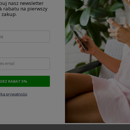
uj nasz newsletter
% rabatu na pierwszy
zakup.
IERZ RABAT 5%
tyka prywatności
-
6
%
FE VITA C 750 ml WITAMINA C
DUOLIFE Naturalny Chlorofil w 
YNIE
750ml