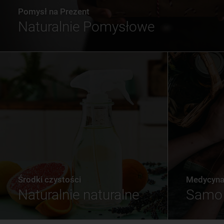
Pomysł na Prezent
Naturalnie Pomysłowe
Środki czystości
Medycyna 
Naturalnie naturalne
Samo 