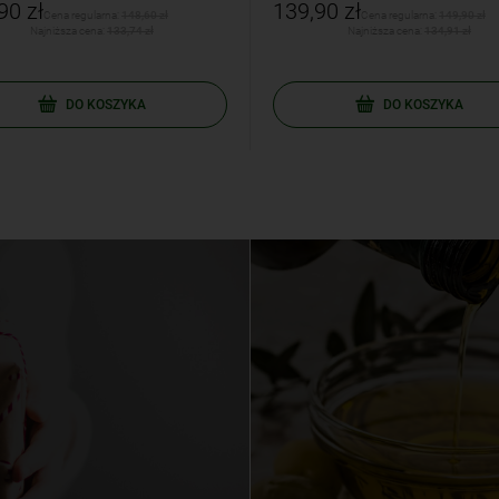
90 zł
139,90 zł
Cena regularna:
148,60 zł
Cena regularna:
149,90 zł
Najniższa cena:
133,74 zł
Najniższa cena:
134,91 zł
DO KOSZYKA
DO KOSZYKA