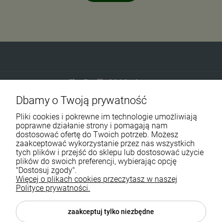
Eko-Familia GAJ Sp.Jawna
Dbamy o Twoją prywatność
Gdańska 60
90-616 Łódź
Pliki cookies i pokrewne im technologie umożliwiają
poprawne działanie strony i pomagają nam
dostosować ofertę do Twoich potrzeb. Możesz
790 727 174
zaakceptować wykorzystanie przez nas wszystkich
tych plików i przejść do sklepu lub dostosować użycie
sklep@eko-familia.pl
plików do swoich preferencji, wybierając opcję
"Dostosuj zgody".
Więcej o plikach cookies przeczytasz w naszej
Informacje o sklepie
Zasubskrybuj nasz newsletter
Polityce prywatności.
i otrzymaj
5
% rabatu na zakupy.
Suplementy diety
zaakceptuj tylko niezbędne
Twój email
Popularne kategorie