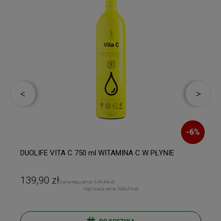
%
-
6
%
DUOLIFE VITA C 750 ml WITAMINA C W PŁYNIE
139,90 zł
Cena regularna:
148,60 zł
Najniższa cena:
133,74 zł