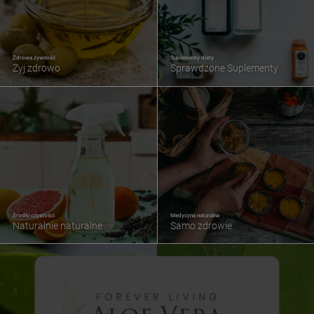
Zdrowa żywność
Suplementy diety
Żyj zdrowo
Sprawdzone Suplementy
Środki czystości
Medycyna naturalna
Naturalnie naturalne
Samo zdrowie