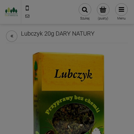
790 727 174
sklep@eko-familia.pl
Szukaj
(pusty)
Menu
Lubczyk 20g DARY NATURY