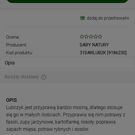
dodaj do przechowalni
Ocena:
Producent:
DARY NATURY
Kod produktu:
31DARLUB2K [9186230]
Opis
Koszty dostawy
Cena nie zawiera ewentualnych kosztów płatności
OPIS
Lubczyk jest przyprawą bardzo mocną, dlatego stosuje
się go w małych ilościach. Przyprawia się nim potrawy z
fasoli, zupy jarzynowe, kartoflankę, rosoły, poprawia
zapach mięsa, potraw rybnych i sosów.