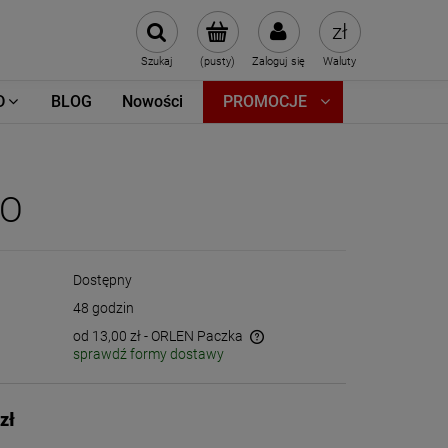
Szukaj
(pusty)
Zaloguj się
Waluty
D
BLOG
Nowości
PROMOCJE
CO
Dostępny
48 godzin
od 13,00 zł
- ORLEN Paczka
sprawdź formy dostawy
Cena nie zawiera ewentualnych kosztów
płatności
zł