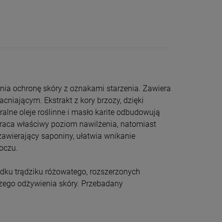
wnia ochronę skóry z oznakami starzenia. Zawiera
niającym. Ekstrakt z kory brzozy, dzięki
lne oleje roślinne i masło karite odbudowują
wraca właściwy poziom nawilżenia, natomiast
awierający saponiny, ułatwia wnikanie
oczu.
padku trądziku różowatego, rozszerzonych
szego odżywienia skóry. Przebadany