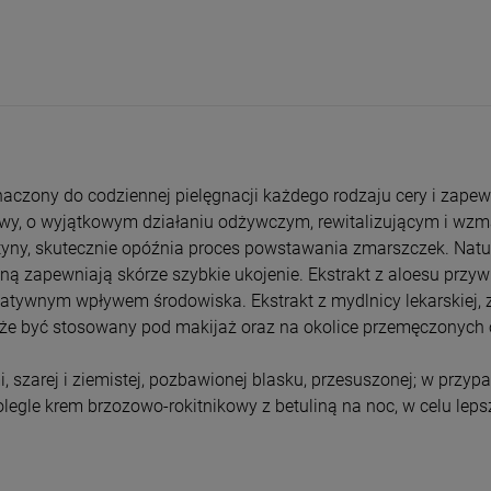
entualnych kosztów
znaczony do codziennej pielęgnacji każdego rodzaju cery i zape
owy, o wyjątkowym działaniu odżywczym, rewitalizującym i wzmac
yny, skutecznie opóźnia proces powstawania zmarszczek. Natura
ną zapewniają skórze szybkie ukojenie. Ekstrakt z aloesu przy
atywnym wpływem środowiska. Ekstrakt z mydlnicy lekarskiej, z
oże być stosowany pod makijaż oraz na okolice przemęczonych 
, szarej i ziemistej, pozbawionej blasku, przesuszonej; w przy
legle krem brzozowo-rokitnikowy z betuliną na noc, w celu lep