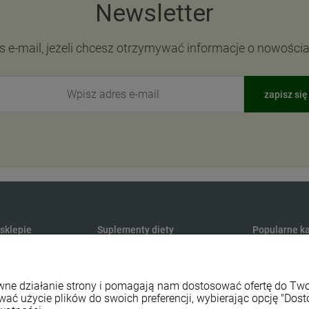
Newsletter
s e-mail, jeżeli chcesz otrzymywać informacje o nowości
zapisz się
 sklepie
Suplementy diety
Popularne ka
Produkty konopne CBD
Medycyna na
y dostawy
Suplementy na odporność
Maty do aku
rawne działanie strony i pomagają nam dostosować ofertę do T
watności
Naturalne witaminy i minerały
Sport i fitnes
wać użycie plików do swoich preferencji, wybierając opcję "Dost