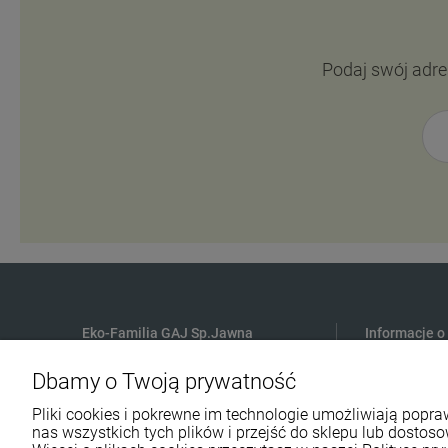
Podaj swój adre
Eko-Familia GAJ Sp.Jawna
Informacje o
Gdańska 60
Płatności
Dbamy o Twoją prywatność
90-616 Łódź
Czas i koszt
Pliki cookies i pokrewne im technologie umożliwiają pop
Polityka Pry
nas wszystkich tych plików i przejść do sklepu lub dostoso
790 727 174