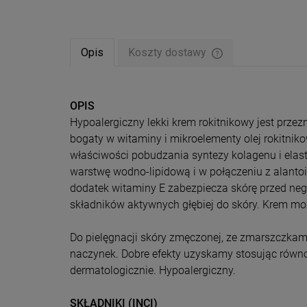
Opis
Koszty dostawy
Cena nie zawiera ew
płatności
OPIS
Hypoalergiczny lekki krem rokitnikowy jest prze
bogaty w witaminy i mikroelementy olej rokitnik
właściwości pobudzania syntezy kolagenu i elast
warstwę wodno-lipidową i w połączeniu z alantoi
dodatek witaminy E zabezpiecza skórę przed neg
składników aktywnych głębiej do skóry. Krem m
Do pielęgnacji skóry zmęczonej, ze zmarszczkami
naczynek. Dobre efekty uzyskamy stosując równo
dermatologicznie. Hypoalergiczny.
SKŁADNIKI (INCI)