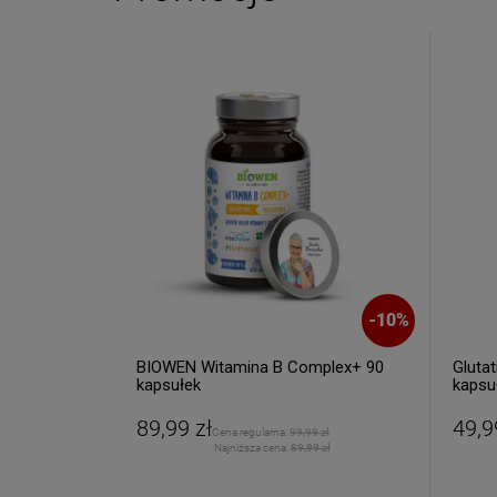
Twoje imię
Twój email
ODBI
-
9
%
-
10
%
Poli
 BorelissPro
BIOWEN Witamina B Complex+ 90
Glutat
kapsułek
kapsu
89,99 zł
49,9
2,60 zł
Cena regularna:
99,99 zł
7 zł
Najniższa cena:
89,99 zł