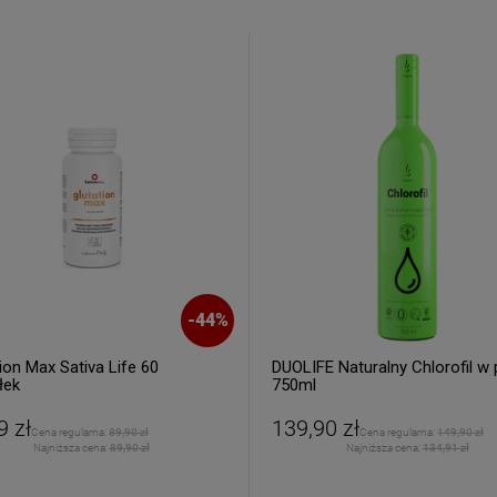
zakup.
ERZ RABAT 5%
-
44
%
tyka prywatności
ion Max Sativa Life 60
DUOLIFE Naturalny Chlorofil w 
łek
750ml
9 zł
139,90 zł
Cena regularna:
89,90 zł
Cena regularna:
149,90 zł
Najniższa cena:
89,90 zł
Najniższa cena:
134,91 zł