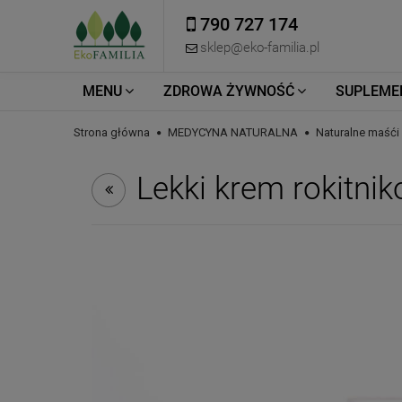
790 727 174
sklep@eko-familia.pl
MENU
ZDROWA ŻYWNOŚĆ
SUPLEME
Strona główna
MEDYCYNA NATURALNA
Naturalne maśći 
Lekki krem rokitn