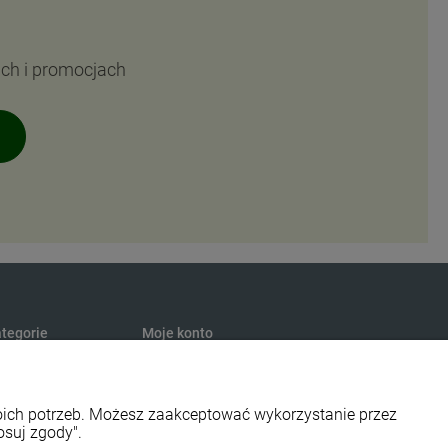
ach i promocjach
tegorie
Moje konto
turalna
Twoje zamówienia
presury
Ustawienia konta
woich potrzeb. Możesz zaakceptować wykorzystanie przez
s
Przechowalnia
osuj zgody".