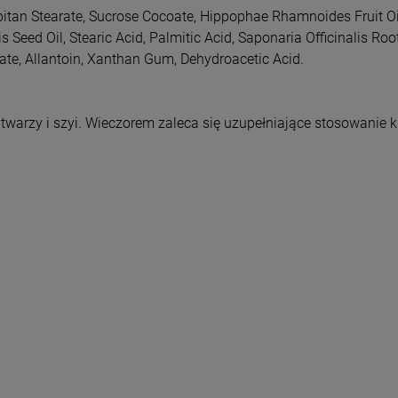
Sorbitan Stearate, Sucrose Cocoate, Hippophae Rhamnoides Fruit Oi
eed Oil, Stearic Acid, Palmitic Acid, Saponaria Officinalis Root
tate, Allantoin, Xanthan Gum, Dehydroacetic Acid.
warzy i szyi. Wieczorem zaleca się uzupełniające stosowanie k
o newslettera
 Familia
uj nasz newsletter
% rabatu na pierwszy