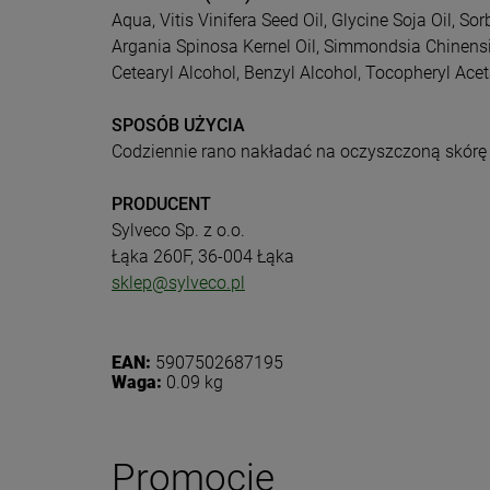
Aqua, Vitis Vinifera Seed Oil, Glycine Soja Oil, 
Argania Spinosa Kernel Oil, Simmondsia Chinensis S
Cetearyl Alcohol, Benzyl Alcohol, Tocopheryl Ace
SPOSÓB UŻYCIA
Codziennie rano nakładać na oczyszczoną skórę t
PRODUCENT
Sylveco Sp. z o.o.
Łąka 260F, 36-004 Łąka
sklep@sylveco.pl
EAN:
5907502687195
Dołącz d
Waga:
0.09 kg
Eko
Zasubskryb
Promocje
i otrzymaj
5