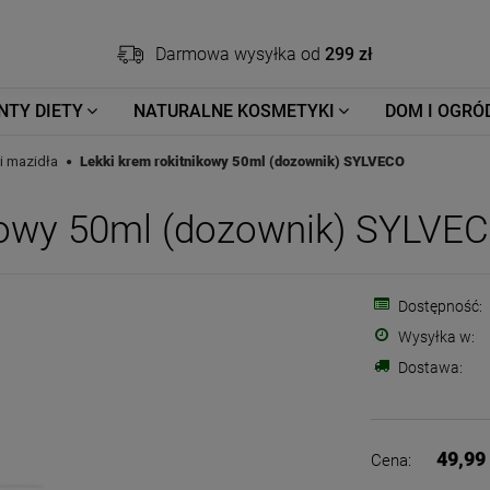
Darmowa wysyłka od
299 zł
NTY DIETY
NATURALNE KOSMETYKI
DOM I OGRÓ
i mazidła
Lekki krem rokitnikowy 50ml (dozownik) SYLVECO
ikowy 50ml (dozownik) SYLVE
Dostępność:
Wysyłka w:
Dostawa:
49,99 
Cena: