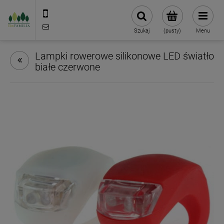
790 727 174
sklep@eko-familia.pl
Szukaj
(pusty)
Menu
Lampki rowerowe silikonowe LED światło
białe czerwone