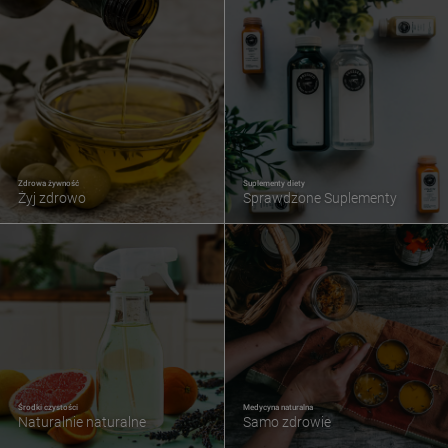
Zdrowa żywność
Suplementy diety
Żyj zdrowo
Sprawdzone Suplementy
Środki czystości
Medycyna naturalna
Naturalnie naturalne
Samo zdrowie